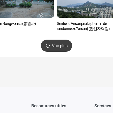
le Bongwonsa (봉원사)
Sentier d’Ansanjarak (chemin de
randonnée d’Ansan) (안산자락길)
Voir plus
Ressources utiles
Services