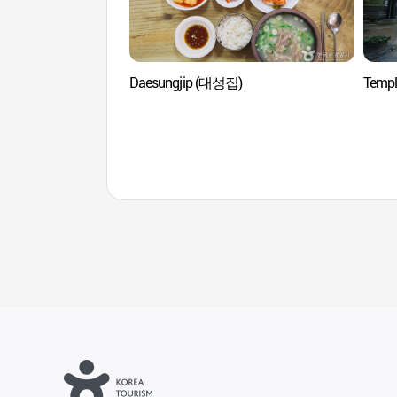
Daesungjip (대성집)
Temp