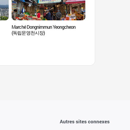
Marché Dongnimmun Yeongcheon
Mont Inwangsan (
(독립문영천시장)
Autres sites connexes