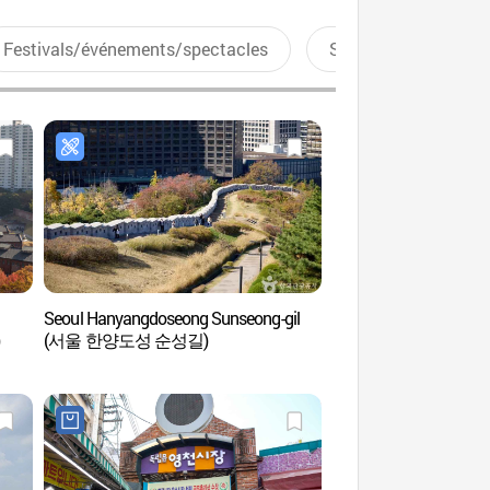
Festivals/événements/spectacles
Sports aquatiques
Seoul Hanyangdoseong Sunseong-gil
Parc de l'indépenda
(서울 한양도성 순성길)
(서대문독립공원)