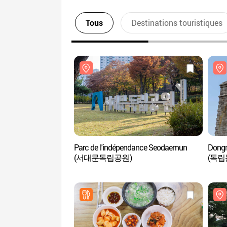
Tous
Destinations touristiques
Parc de l'indépendance Seodaemun
Dongn
(서대문독립공원)
(독립