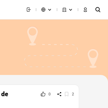
 de
0
2