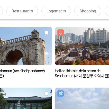
Restaurants
Logements
Shopping
immun (Arc d'indépendance)
Hall de l’histoire de la prison de
문)
Seodaemun (서대문형무소역사관)