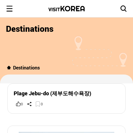
Destinations
Destinations
Plage Jebu-do (제부도해수욕장)
0
0