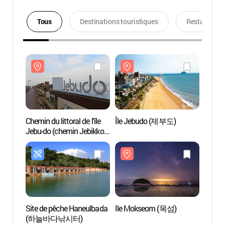
Tous
Destinations touristiques
Restaurants
Chemin du littoral de l'île
Île Jebudo (제부도)
Chemin 
Jebu-do (chemin Jebikkori-
Jebu-d
gil) (제부도 해안산책로
gil)
(제비꼬리길))
(제비
Site de pêche Haneulbada
Ile Mokseom (목섬)
Ile M
(하늘바다낚시터)