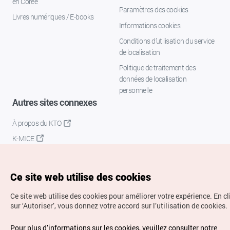
en Corée
Paramètres des cookies
Livres numériques / E-books
Informations cookies
Conditions d’utilisation du service
de localisation
Politique de traitement des
données de localisation
personnelle
Autres sites connexes
À propos du KTO
K-MICE
Ce site web utilise des cookies
Ce site web utilise des cookies pour améliorer votre expérience.
En c
sur ‘Autoriser’, vous donnez votre accord sur l’utilisation de cookies.
Droits d’auteur (c) Office National du Tourisme en Corée.
Pour plus d’informations sur les cookies, veuillez consulter notre