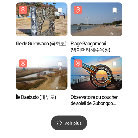
l’île de Gukhwado (국화도)
Plage Bangameori
Plage
(방아머리해수욕장)
(방아
Île Daebudo (대부도)
Observatoire du coucher
Observ
de soleil de Gubongdo
de sol
(구봉도 낙조전망대)
(구봉
Voir plus