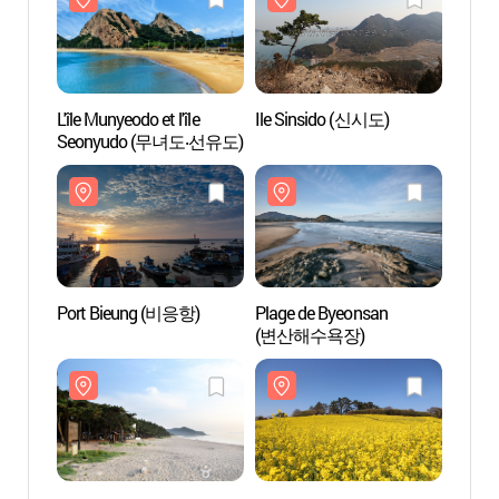
L'île Munyeodo et l'île
Ile Sinsido (신시도)
L'île M
Seonyudo (무녀도‧선유도)
Seon
Port Bieung (비응항)
Plage de Byeonsan
Port 
(변산해수욕장)