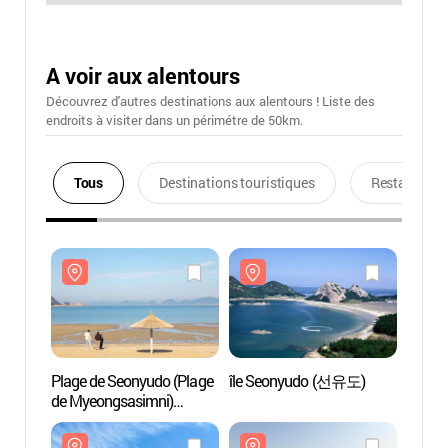
A voir aux alentours
Découvrez d'autres destinations aux alentours ! Liste des
endroits à visiter dans un périmétre de 50km.
Tous
Destinations touristiques
Restaurants
Plage de Seonyudo (Plage
île Seonyudo (선유도)
Plage 
de Myeongsasimni)
de My
선유도해수욕장
선유
(명사십리 해수욕장)
(명사