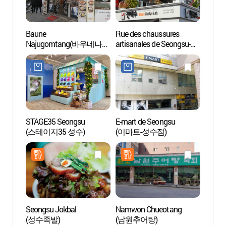
Baune
Rue des chaussures
Forêt
Najugomtang(바우네나주
artisanales de Seongsu-
곰탕)
dong (성수동 수제화거리)
STAGE35 Seongsu
E-mart de Seongsu
Fleuv
(스테이지35 성수)
(이마트-성수점)
Seongsu Jokbal
Namwon Chueotang
Galeri
(성수족발)
(남원추어탕)
(박여