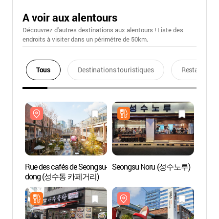
A voir aux alentours
Découvrez d'autres destinations aux alentours ! Liste des
endroits à visiter dans un périmétre de 50km.
Tous
Destinations touristiques
Restaurants
Rue des cafés de Seongsu-
Seongsu Noru (성수노루)
Rue de
dong (성수동 카페거리)
dong