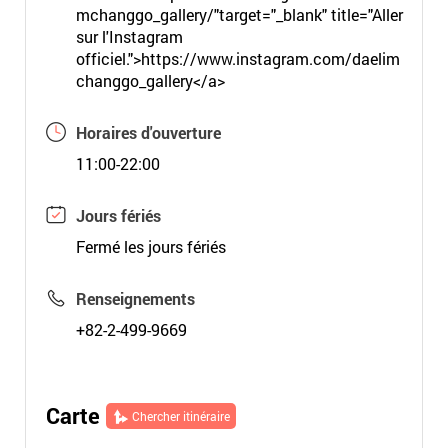
m
c
h
a
n
g
g
o
_
g
a
l
l
e
r
y
/
"
t
a
r
g
e
t
=
"
_
b
l
a
n
k
"
t
i
t
l
e
=
"
Aller
sur l'Instagram
officiel.
"
>
h
t
t
p
s
:
/
/
w
w
w
.
i
n
s
t
a
g
r
a
m
.
c
o
m
/
d
a
e
l
i
m
c
h
a
n
g
g
o
_
g
a
l
l
e
r
y
<
/
a
>
Horaires d'ouverture
11:00-22:00
Jours fériés
Fermé les jours fériés
Renseignements
+82-2-499-9669
Carte
Chercher itinéraire