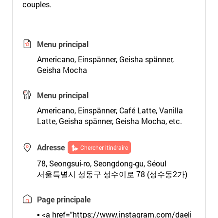
couples.
Menu principal
Americano, Einspänner, Geisha spänner,
Geisha Mocha
Menu principal
Americano, Einspänner, Café Latte, Vanilla
Latte, Geisha spänner, Geisha Mocha, etc.
Adresse
Chercher itinéraire
78, Seongsui-ro, Seongdong-gu, Séoul
서울특별시 성동구 성수이로 78 (성수동2가)
Page principale
▪
<
a
h
r
e
f
=
"
h
t
t
p
s
:
/
/
w
w
w
.
i
n
s
t
a
g
r
a
m
.
c
o
m
/
d
a
e
l
i