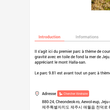
Introduction
Informations
Il s'agit ici du premier parc à thème de co
gravité avec en toile de fond la mer de Jej
appréciant le mont Halla-san.
Le parc 9.81 est avant tout un parc à thème 
Adresse
Chercher itinéraire
880-24, Cheondeok-ro, Aewol-eup, Jeju-s
제주특별자치도 제주시 애월읍 천덕로 88