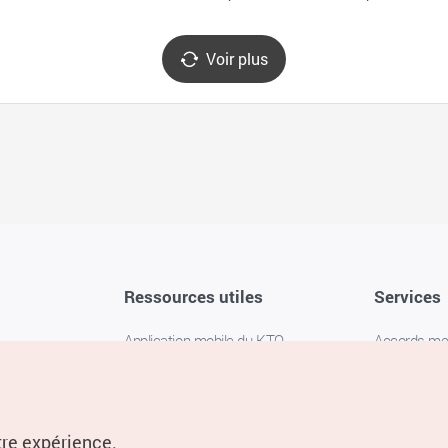
Voir plus
Ressources utiles
Services
Application mobile du KTO
Accords m
1330 Service d'assistance
FAQ
téléphonique pour les voyageurs en
Politique de 
Corée
Paramètres
tre expérience.