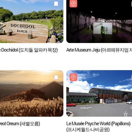
e Dochidol (도치돌 알파카목장)
Arte Museum Jeju (아르떼뮤지엄 
yeol Oreum (새별오름)
Le Musée Psyche World (Papillons)
(프시케월드-나비공원)