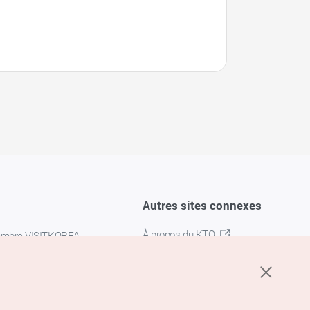
Autres sites connexes
À propos du KTO
embre VISITKOREA
K-MICE
confidentialité
 des cookies