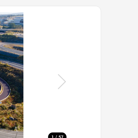
/
1
57