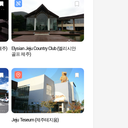
제주)
Elysian Jeju Country Club (엘리시안
Ferme Dochidol (
골프 제주)
Jeju Teseum (제주테지움)
Le Musée Psyche Worl
(프시케월드-나비공원