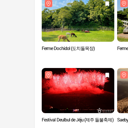
Ferme Dochidol (도치돌목장)
Ferm
Festival Deulbul de Jéju (제주 들불축제)
Saeb