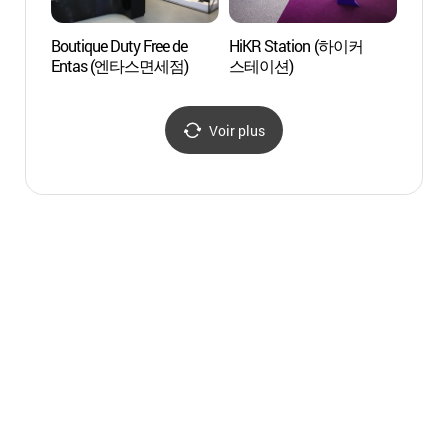
Boutique Duty Free de
HiKR Station (하이커
Plage
Entas (엔타스면세점)
스테이션)
(거잠
Voir plus