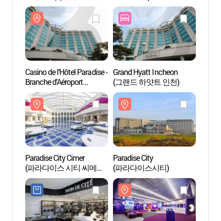
인천공항점)
(베스트웨스턴 프리미어
d'In
인천 에어포트 호텔)
카지노
Casino de l’Hôtel Paradise -
Grand Hyatt Incheon
Paradi
Branche d'Aéroport
(그랜드 하얏트 인천)
(파라
d'Incheon (파라다이스
카지노 인천공항점)
Paradise City Cimer
Paradise City
Atelie
(파라다이스 시티 씨메르
(파라다이스시티)
Traditi
(인천))
d’In
전통