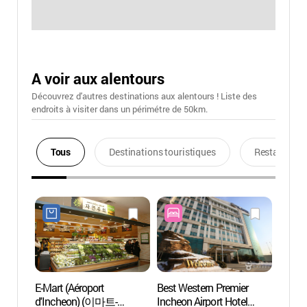
A voir aux alentours
Découvrez d'autres destinations aux alentours ! Liste des
endroits à visiter dans un périmétre de 50km.
Tous
Destinations touristiques
Restaurants
E-Mart (Aéroport
Best Western Premier
Casino
d'Incheon) (이마트-
Incheon Airport Hotel
Branch