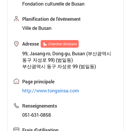
Fondation culturelle de Busan
Planification de l'événement
Ville de Busan
Adresse
Chercher itinéraire
99, Jasang-ro, Dong-gu, Busan (부산광역시
동구 자성로 99) (범일동)
부산광역시 동구 자성로 99 (범일동)
Page principale
http://www.tongsinsa.com
Renseignements
051-631-0858
Frais d'utilisation