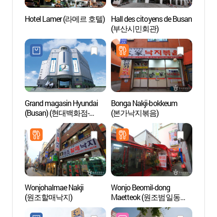
Hotel Lamer (라메르 호텔)
Hall des citoyens de Busan
Hall d
(부산시민회관)
(부산
Grand magasin Hyundai
Bonga Nakji-bokkeum
Forêt 
(Busan) (현대백화점-
(본가낙지볶음)
dong
부산점)
Wonjohalmae Nakji
Wonjo Beomil-dong
Eglis
(원조할매낙지)
Maetteok (원조범일동
(남부
매떡)