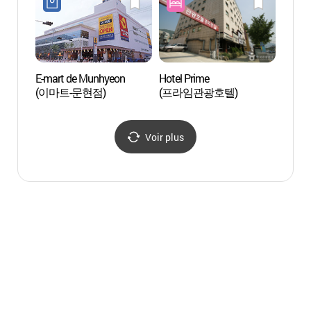
E-mart de Munhyeon
Hotel Prime
Jeonp
(이마트-문현점)
(프라임관광호텔)
삼거리
Voir plus