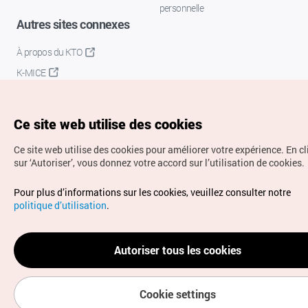
personnelle
Autres sites connexes
À propos du KTO
K-MICE
Ce site web utilise des cookies
Ce site web utilise des cookies pour améliorer votre expérience.
En c
sur ‘Autoriser’, vous donnez votre accord sur l’utilisation de cookies.
Droits d’auteur (c) Office National du Tourisme en Corée.
Pour plus d’informations sur les cookies, veuillez consulter notre
Tous droits réservés.
politique d’utilisation
.
Pour les rapports d'erreurs et demandes de renseignements,
adressez vos demandes à
info.ontc@gmail.com
Autoriser tous les cookies
Cookie settings