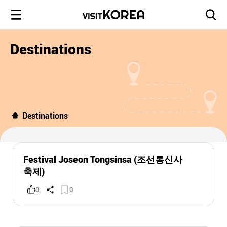
Destinations
Destinations
Festival Joseon Tongsinsa (조선통신사
축제)
0
0