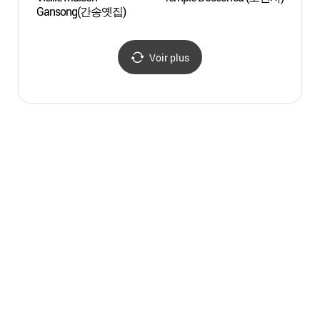
Gansong(간송옛집)
Bukha
(북한
지구)
Voir plus