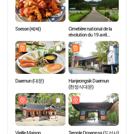
Ssesse (쎄쎄)
Cimetière national de la
Vieill
révolution du 19 avril
Gans
(국립4.19민주묘지)
Daemun (대문)
Hanjeongsik Daemun
Dooly
(한정식대문)
Mus
Vieille Maison
Temple Doseonsa (도선사)
Parc n