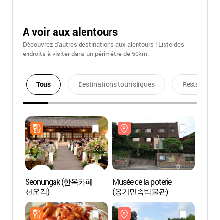
A voir aux alentours
Découvrez d'autres destinations aux alentours ! Liste des
endroits à visiter dans un périmétre de 50km.
Tous
Destinations touristiques
Restaurants
Seonungak (한옥카페
Musée de la poterie
Musée 
선운각)
(옹기민속박물관)
(옹기