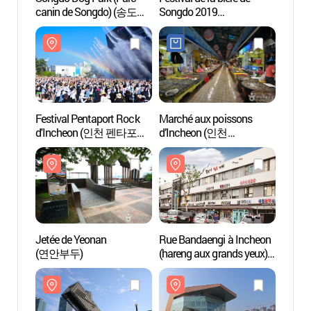
canin de Songdo) (송도
Songdo 2019
canin
도그파크)
(송도맥주축제 2019)
도그파
Festival Pentaport Rock
Marché aux poissons
Rue B
d'Incheon (인천 펜타포트
d’Incheon (인천
(haren
락 페스티벌)
종합어시장)
(연안
밴댕
Jetée de Yeonan
Rue Bandaengi à Incheon
Art Ce
(연안부두)
(hareng aux grands yeux)
(아트
(연안부두
밴댕이회무침거리)