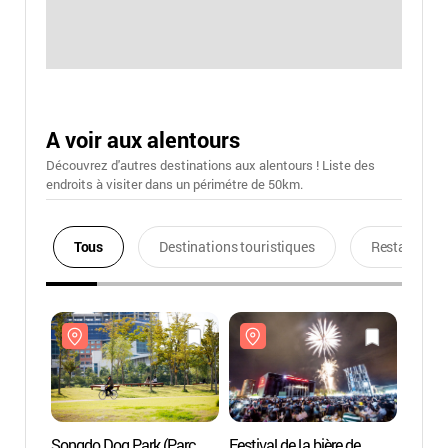
A voir aux alentours
Découvrez d'autres destinations aux alentours ! Liste des
endroits à visiter dans un périmétre de 50km.
Tous
Destinations touristiques
Restaurants
Songdo Dog Park (Parc
Festival de la bière de
Songd