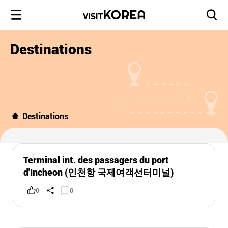
Destinations
Destinations
Terminal int. des passagers du port
d'Incheon (인천항 국제여객선터미널)
0
0