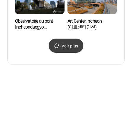
Observatoire du pont
Art Center Incheon
Centre
Incheondaegyo
(아트센터인천)
l'Hist
(인천대교전망대)
(인천
Voir plus