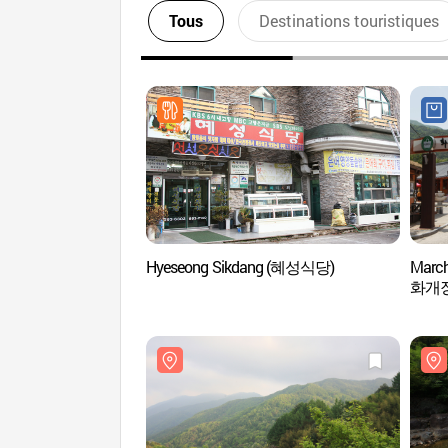
Tous
Destinations touristiques
Hyeseong Sikdang (혜성식당)
Marc
화개