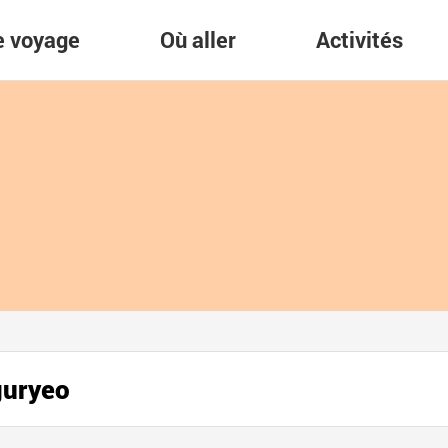
re voyage
Où aller
Activités
guryeo