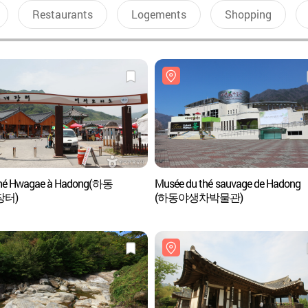
Restaurants
Logements
Shopping
hé Hwagae à Hadong(하동
Musée du thé sauvage de Hadong
장터)
(하동야생차박물관)