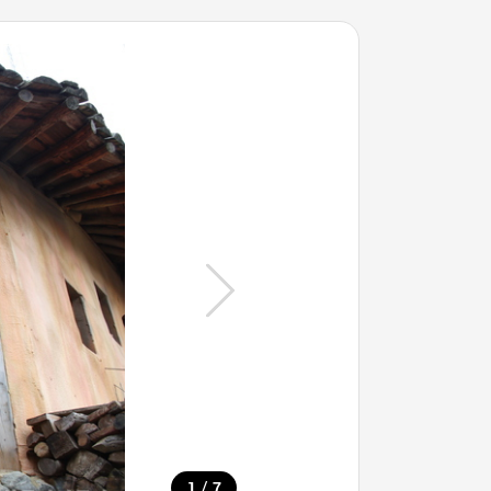
/
1
7