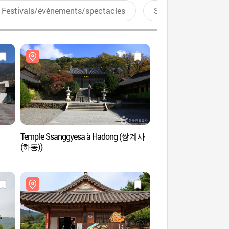
Festivals/événements/spectacles
Sports aquatiques
Temple Ssanggyesa à Hadong (쌍계사
Musée du thé sauvag
(하동))
(하동야생차박물관)