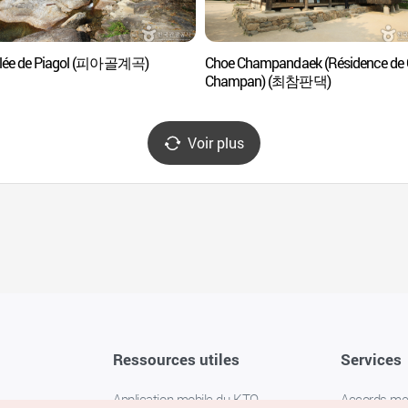
llée de Piagol (피아골계곡)
Choe Champandaek (Résidence de
Champan) (최참판댁)
Voir plus
Ressources utiles
Services
Application mobile du KTO
Accords m