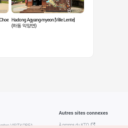
 Choe
Hadong Agyang-myeon [Ville Lente]
Choe Champandaek (
(하동 악양면)
Champan) (최참판댁
Autres sites connexes
À propos du KTO
embre VISITKOREA