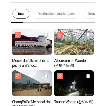
Tous
Destinations touristiques
Restaurants
Musée du folklore et de la
Arboretum de Wando
Musée 
pêche à Wando
(완도수목원)
pêche
(완도어촌민속전시관)
(완도
ChangPoGo Memorial Hall
Tour de Wando (완도타워)
Chang