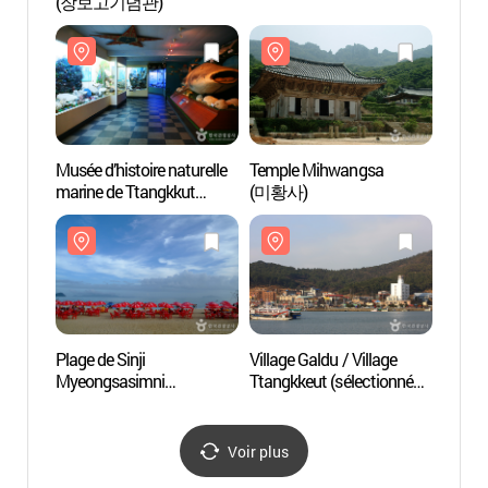
(장보고기념관)
(장보
Musée d’histoire naturelle
Temple Mihwangsa
Musée 
marine de Ttangkkut
(미황사)
marin
(땅끝해양자연사박물관)
(땅끝
Plage de Sinji
Village Galdu / Village
Plage 
Myeongsasimni
Ttangkkeut (sélectionné
Myeon
(신지명사십리해수욕장)
parmi les plus beaux
(신지
villages de pêcheurs par le
ministère de la mer)
Voir plus