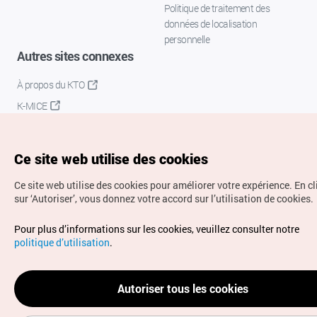
Politique de traitement des
données de localisation
personnelle
Autres sites connexes
À propos du KTO
K-MICE
Ce site web utilise des cookies
Ce site web utilise des cookies pour améliorer votre expérience.
En c
sur ‘Autoriser’, vous donnez votre accord sur l’utilisation de cookies.
Droits d’auteur (c) Office National du Tourisme en Corée.
Pour plus d’informations sur les cookies, veuillez consulter notre
Tous droits réservés.
politique d’utilisation
.
Pour les rapports d'erreurs et demandes de renseignements,
adressez vos demandes à
info.ontc@gmail.com
Autoriser tous les cookies