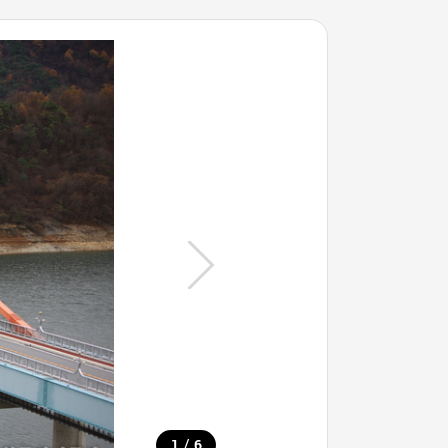
/
1
6