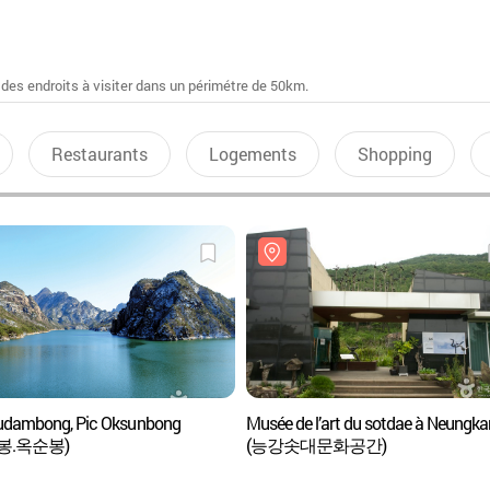
 des endroits à visiter dans un périmétre de 50km.
Restaurants
Logements
Shopping
udambong, Pic Oksunbong
Musée de l’art du sotdae à Neungk
봉.옥순봉)
(능강솟대문화공간)