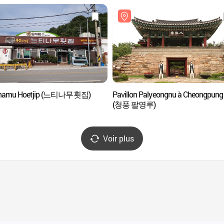
inamu Hoetjip (느티나무횟집)
Pavillon Palyeongnu à Cheongpung
(청풍 팔영루)
Voir plus