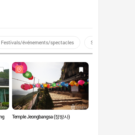
Festivals/événements/spectacles
Sports aquatiques
ang
Temple Jeongbangsa (정방사)
Pont suspendu Oksu
(제천 옥순봉 출렁다