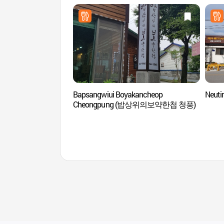
Bapsangwiui Boyakancheop
Neut
Cheongpung (밥상위의보약한첩 청풍)