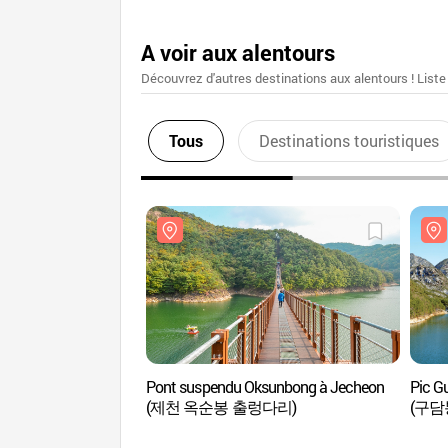
A voir aux alentours
Découvrez d'autres destinations aux alentours ! Liste
Tous
Destinations touristiques
Pont suspendu Oksunbong à Jecheon
Pic G
(제천 옥순봉 출렁다리)
(구담