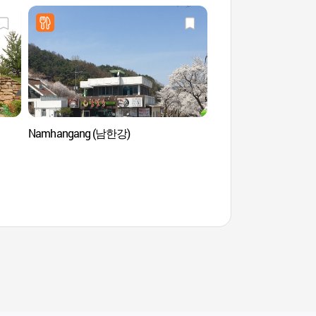
Namhangang (남한강)
Pavillon Palyeongnu
(청풍 팔영루)