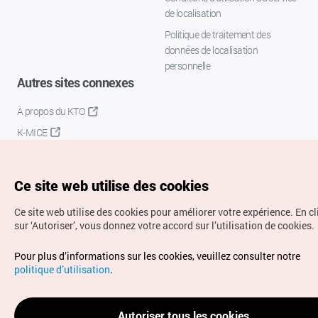
de localisation
Politique de traitement des
données de localisation
personnelle
Autres sites connexes
À propos du KTO
K-MICE
Ce site web utilise des cookies
Ce site web utilise des cookies pour améliorer votre expérience.
En c
sur ‘Autoriser’, vous donnez votre accord sur l’utilisation de cookies.
Droits d’auteur (c) Office National du Tourisme en Corée.
Pour plus d’informations sur les cookies, veuillez consulter notre
Tous droits réservés.
politique d’utilisation
.
Pour les rapports d'erreurs et demandes de renseignements,
adressez vos demandes à
info.ontc@gmail.com
Autoriser tous les cookies