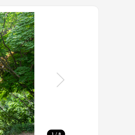
/
1
8