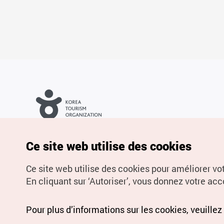
Droits d’auteur (c) Office National du Tourisme en Corée. Tous
droits réservés.
Pour les rapports d'erreurs et demandes de renseignements,
Ce site web utilise des cookies
adressez vos demandes à
info.ontc@gmail.com
Ce site web utilise des cookies pour améliorer vo
En cliquant sur ‘Autoriser’, vous donnez votre acco
Pour plus d’informations sur les cookies, veuillez