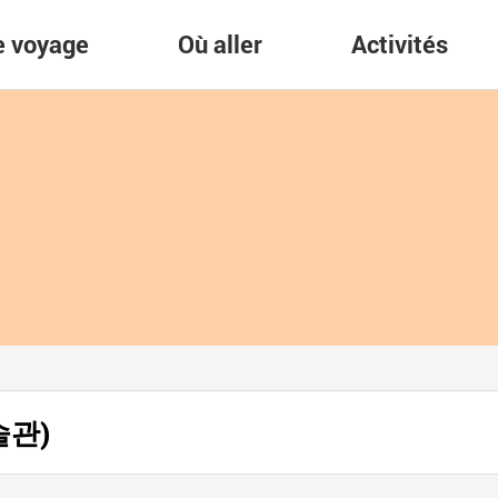
re voyage
Où aller
Activités
술관)