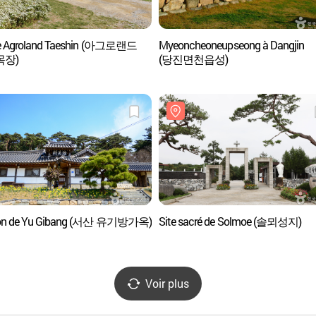
groland Taeshin (아그로랜드
Myeoncheoneupseong à Dangjin
목장)
(당진면천읍성)
on de Yu Gibang (서산 유기방가옥)
Site sacré de Solmoe (솔뫼성지)
Voir plus