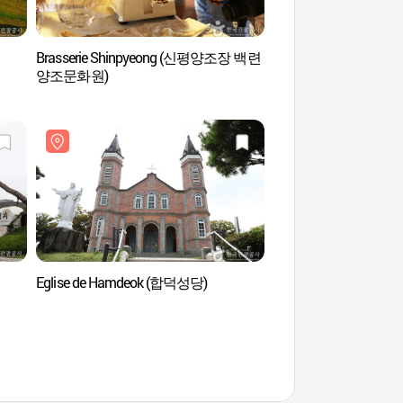
Brasserie Shinpyeong (신평양조장 백련
Ferme Agroland Taeshin (아
양조문화원)
태신목장)
Eglise de Hamdeok (합덕성당)
Maison de Yu Gib