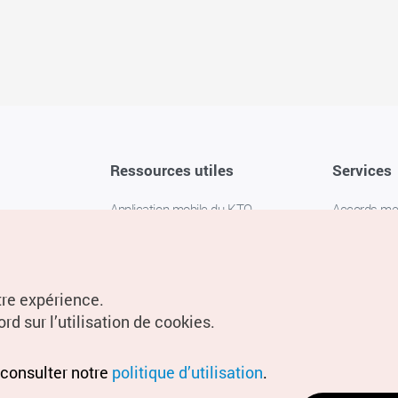
Ressources utiles
Services
Application mobile du KTO
Accords m
1330 Service d'assistance
FAQ
téléphonique pour les voyageurs en
Politique de 
Corée
Paramètres
tre expérience.
Livres numériques / E-books
rd sur l’utilisation de cookies.
Information
Conditions d
 consulter notre
politique d’utilisation
.
localisation