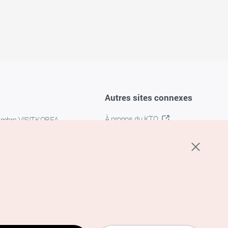
Autres sites connexes
À propos du KTO
embre VISITKOREA
K-MICE
confidentialité
 des cookies
s cookies
’utilisation du service de