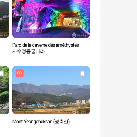
Parc de la caverne des améthystes
Grand ensemble des s
자수정동굴나라
chau
Mont Yeongchuksan (영축산)
Boksoondoga (복순