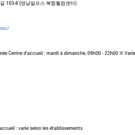
 103-8 (영남알프스 복합웰컴센터)
nawc/
nnée Centre d'accueil : mardi à dimanche, 09h00 - 22h00 ※ Vari
accueil : varie selon les établissements