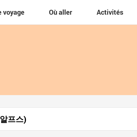
re voyage
Où aller
Activités
남 알프스)