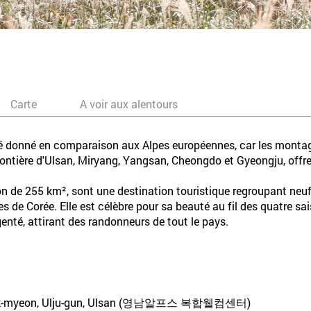
Carte
A voir aux alentours
 donné en comparaison aux Alpes européennes, car les montagn
rontière d'Ulsan, Miryang, Yangsan, Cheongdo et Gyeongju, off
n de 255 km², sont une destination touristique regroupant ne
es de Corée. Elle est célèbre pour sa beauté au fil des quatre s
nté, attirant des randonneurs de tout le pays.
ngbuk-myeon, Ulju-gun, Ulsan (영남알프스 복합웰컴센터)