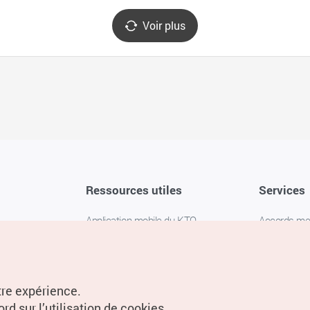
Voir plus
Ressources utiles
Services
Application mobile du KTO
Accords m
1330 Service d'assistance
FAQ
téléphonique pour les voyageurs en
Politique de 
Corée
Paramètres
tre expérience.
Livres numériques / E-books
rd sur l’utilisation de cookies.
Information