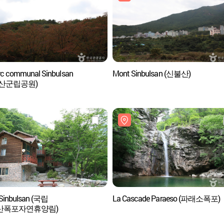
rc communal Sinbulsan
Mont Sinbulsan (신불산)
산군립공원)
 Sinbulsan (국립
La Cascade Paraeso (파래소폭포)
산폭포자연휴양림)