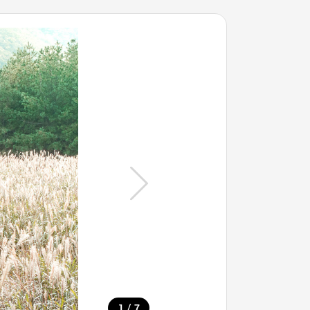
/
1
7