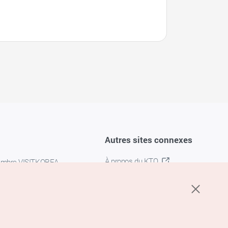
Autres sites connexes
À propos du KTO
embre VISITKOREA
K-MICE
confidentialité
 des cookies
s cookies