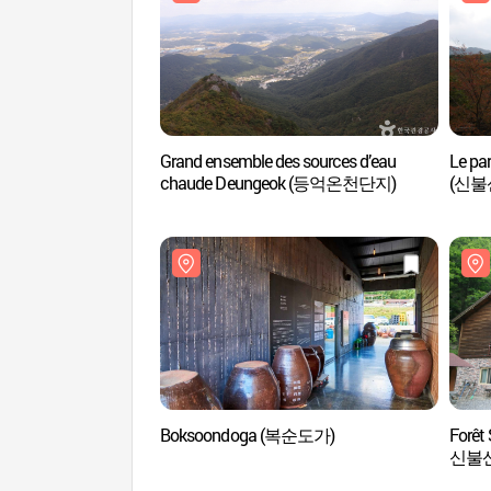
Grand ensemble des sources d’eau
Le pa
chaude Deungeok (등억온천단지)
(신불
Boksoondoga (복순도가)
Forêt
신불