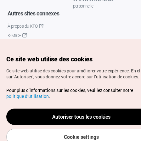
personnelle
Autres sites connexes
À propos du KTO
K-MICE
Ce site web utilise des cookies
Ce site web utilise des cookies pour améliorer votre expérience.
En c
sur ‘Autoriser’, vous donnez votre accord sur l’utilisation de cookies.
Droits d’auteur (c) Office National du Tourisme en Corée.
Pour plus d’informations sur les cookies, veuillez consulter notre
Tous droits réservés.
politique d’utilisation
.
Pour les rapports d'erreurs et demandes de renseignements,
adressez vos demandes à
info.ontc@gmail.com
Autoriser tous les cookies
Cookie settings