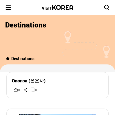
Destinations
Destinations
Ononsa (온온사)
0
0