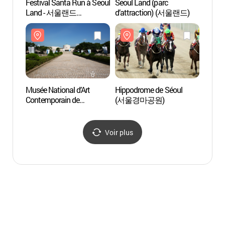
Festival Santa Run à Seoul
Seoul Land (parc
Musée 
Land - 서울랜드
d’attraction) (서울랜드)
Conte
크리스마스 페스티발-
Gwac
산타런 2016
(국립
Musée National d’Art
Hippodrome de Séoul
Musée
Contemporain de
(서울경마공원)
(추사
Gwacheon
(국립현대미술관 과천관)
Voir plus