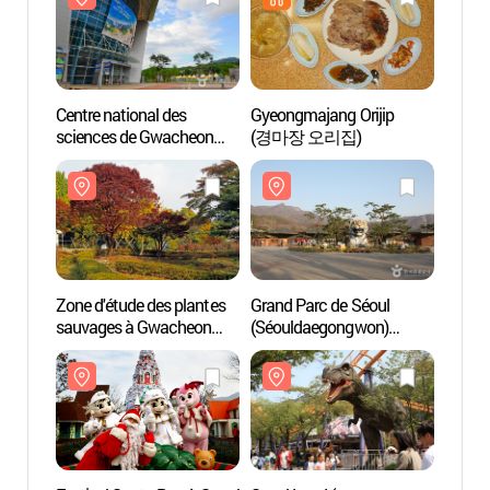
Centre national des
Gyeongmajang Orijip
Centre
sciences de Gwacheon
(경마장 오리집)
scien
(국립과천과학관)
(국립
Zone d'étude des plantes
Grand Parc de Séoul
Grand 
sauvages à Gwacheon
(Séouldaegongwon)
(Séou
(과천야생화자연학습장)
(서울대공원)
(서울