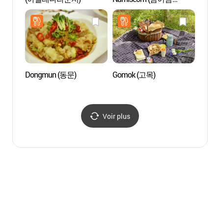
세계책나라축제)
수목원
Dongmun (동문)
Gomok (고목)
Elysi
(엘리
Voir plus