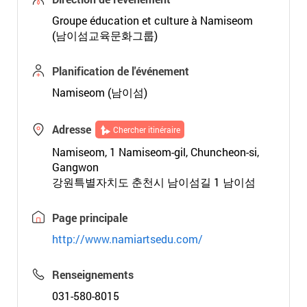
Groupe éducation et culture à Namiseom
(남이섬교육문화그룹)
Planification de l'événement
Namiseom (남이섬)
Adresse
Chercher itinéraire
Namiseom, 1 Namiseom-gil, Chuncheon-si,
Gangwon
강원특별자치도 춘천시 남이섬길 1 남이섬
Page principale
http://www.namiartsedu.com/
Renseignements
031-580-8015