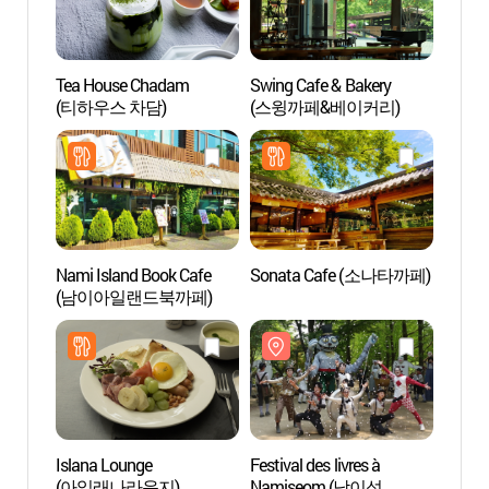
Tea House Chadam
Swing Cafe & Bakery
Île N
(티하우스 차담)
(스윙까페&베이커리)
Nami Island Book Cafe
Sonata Cafe (소나타까페)
Jardin
(남이아일랜드북까페)
Ewha
Islana Lounge
Festival des livres à
Arbore
(아일래나라운지)
Namiseom (남이섬
Gard