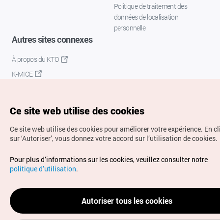
Politique de traitement des
données de localisation
personnelle
Autres sites connexes
À propos du KTO
K-MICE
Ce site web utilise des cookies
Ce site web utilise des cookies pour améliorer votre expérience.
En c
sur ‘Autoriser’, vous donnez votre accord sur l’utilisation de cookies.
Droits d’auteur (c) Office National du Tourisme en Corée.
Pour plus d’informations sur les cookies, veuillez consulter notre
Tous droits réservés.
politique d’utilisation
.
Pour les rapports d'erreurs et demandes de renseignements,
adressez vos demandes à
info.ontc@gmail.com
Autoriser tous les cookies