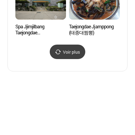
Spa Jjimjilbang
Taejongdae Jjamppong
Chemi
Taejongdae
(태종대짬뽕)
la côt
(태종대온천찜질방)
(절영
Voir plus