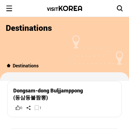
Destinations
Destinations
Dongsam-dong Buljjamppong
(동삼동불짬뽕)
0
1