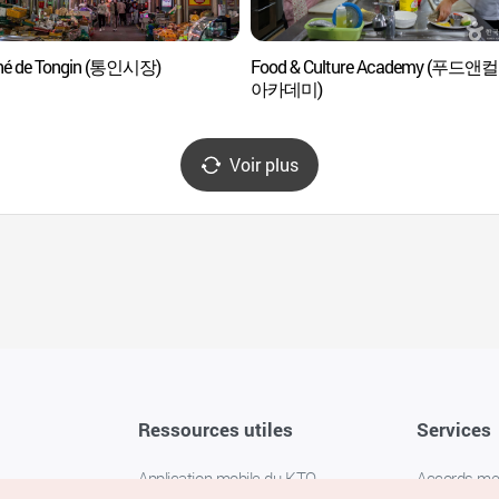
hé de Tongin (통인시장)
Food & Culture Academy (푸드앤
아카데미)
Voir plus
Ressources utiles
Services
Application mobile du KTO
Accords m