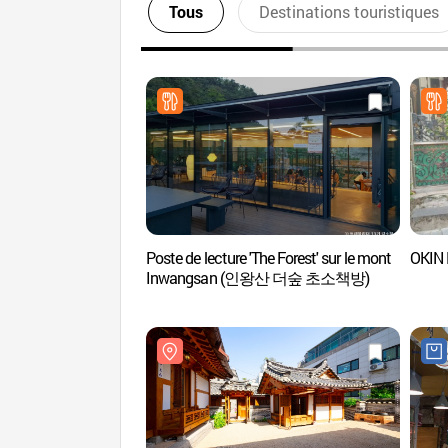
Tous
Destinations touristiques
Poste de lecture 'The Forest' sur le mont
OKIN
Inwangsan (인왕산 더숲 초소책방)