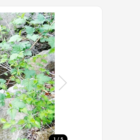
/
1
5