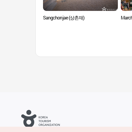
Sangchonjae (상촌재)
Marc
Droits d’auteur (c) Office National du Tourisme en Corée. Tous