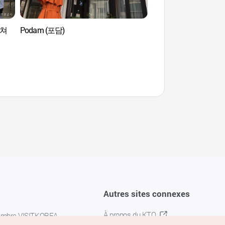
컬쳐
Podam (포담)
Bibliothèque littérair
(청운문학도서관)
Autres sites connexes
À propos du KTO
embre VISITKOREA