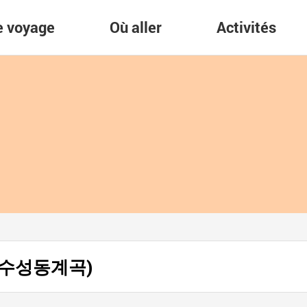
re voyage
Où aller
Activités
ng (수성동계곡)