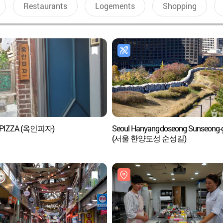
Restaurants
Logements
Shopping
 PIZZA (옥인피자)
Seoul Hanyangdoseong Sunseong-g
(서울 한양도성 순성길)