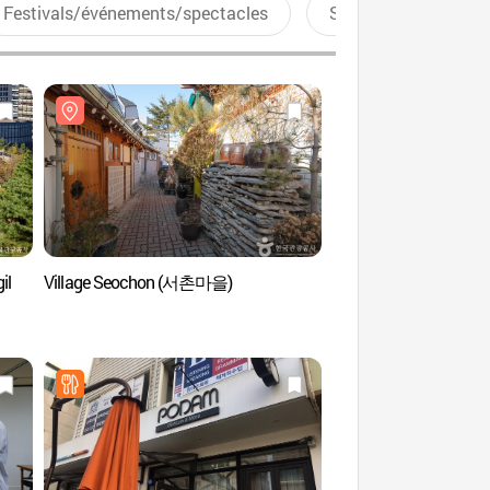
Festivals/événements/spectacles
Sports aquatiques
il
Village Seochon (서촌마을)
Village Seochon (