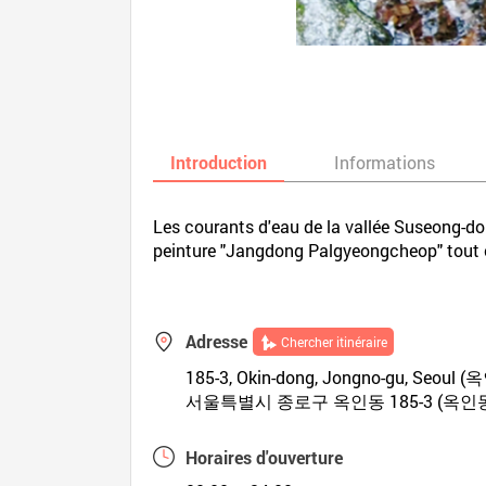
Introduction
Informations
Les courants d'eau de la vallée Suseong-do
peinture "Jangdong Palgyeongcheop" tout 
Adresse
Chercher itinéraire
185-3, Okin-dong, Jongno-gu, Seoul 
서울특별시 종로구 옥인동 185-3 (옥인
Horaires d'ouverture