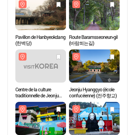
Pavillon de Hanbyeokdang
Route Baramsseoneun-gil
Pavil
(한벽당)
(바람쐬는길)
(한벽
Centre de la culture
Jeonju Hyanggyo (école
Centre
traditionnelle de Jeonju
confucéenne) (전주향교)
tradit
(전주전통문화관)
(전주