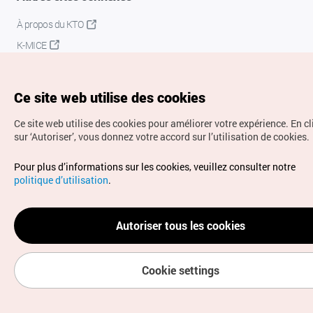
À propos du KTO
K-MICE
Ce site web utilise des cookies
Ce site web utilise des cookies pour améliorer votre expérience.
En c
sur ‘Autoriser’, vous donnez votre accord sur l’utilisation de cookies.
Droits d’auteur (c) Office National du Tourisme en Corée.
Pour plus d’informations sur les cookies, veuillez consulter notre
Tous droits réservés.
politique d’utilisation
.
Pour les rapports d'erreurs et demandes de renseignements,
adressez vos demandes à
info.ontc@gmail.com
Autoriser tous les cookies
Cookie settings