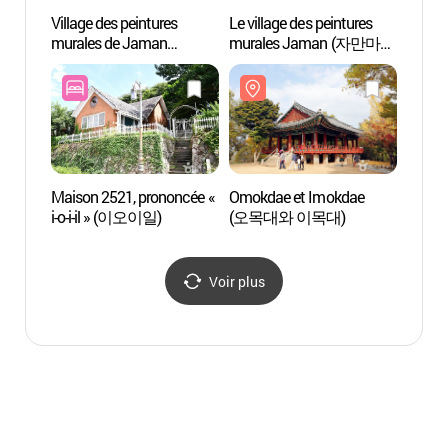
Village des peintures
Le village des peintures
Villag
murales de Jaman
murales Jaman (자만마을
mural
(자만벽화마을 -
벽화갤러리)
(자만
외국어사이트용)
외국
Maison 2521, prononcée «
Omokdae et Imokdae
Omokd
i-o-i-il » (이오이일)
(오목대와 이목대)
(오목
Voir plus