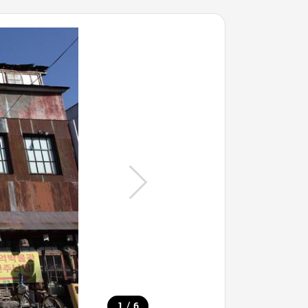
/
1
6