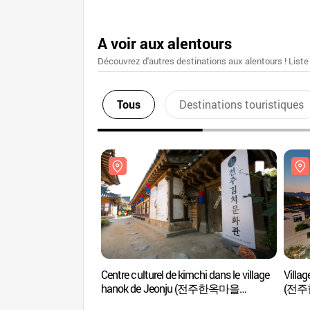
A voir aux alentours
Découvrez d'autres destinations aux alentours ! Liste
Tous
Destinations touristiques
Centre culturel de kimchi dans le village
Villag
hanok de Jeonju (전주한옥마을
(전주
전주김치문화관)