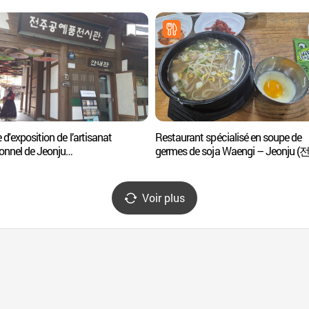
 d'exposition de l’artisanat
Restaurant spécialisé en soupe de
ionnel de Jeonju
germes de soja Waengi – Jeonju 
주공예품전시관 전주명품관)
왱이콩나물국밥전문점)
Voir plus