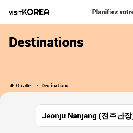
Planifiez vot
Destinations
Où aller
Destinations
Jeonju Nanjang (전주난장