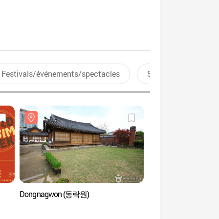
Festivals/événements/spectacles
Sports aquatiques
Dongnagwon (동락원)
Centre culturel de kimc
hanok de Jeonju
전주김치문화관)