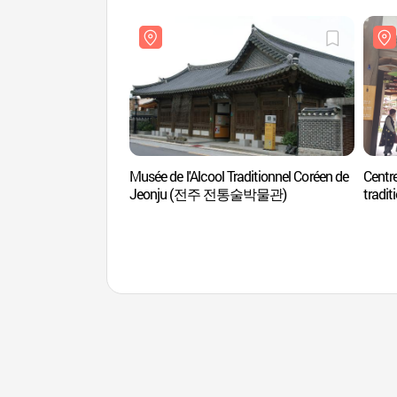
Musée de l'Alcool Traditionnel Coréen de
Centre
Jeonju (전주 전통술박물관)
tradit
(전