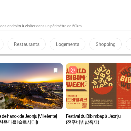
 des endroits à visiter dans un périmétre de 50km.
Restaurants
Logements
Shopping
e de hanok de Jeonju [Ville lente]
Festival du Bibimbap à Jeonju
한옥마을 [슬로시티])
(전주비빔밥축제)