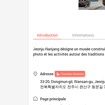
Introduction
Informations
Jeonju Nanjang désigne un musée construit 
photo et les activités autour des traditions
Adresse
Chercher itinéraire
33-20, Dongmun-gil, Wansan-gu, Jeon
전북특별자치도 전주시 완산구 동문길 33
Page principale