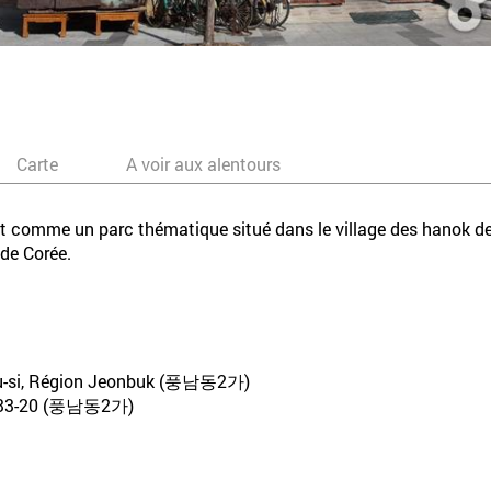
Carte
A voir aux alentours
comme un parc thématique situé dans le village des hanok de J
 de Corée.
ju-si, Région Jeonbuk (풍남동2가)
-20 (풍남동2가)