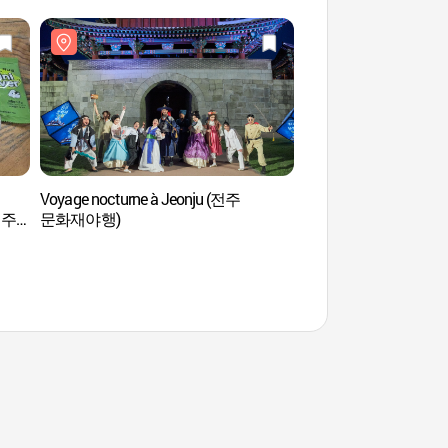
Voyage nocturne à Jeonju (전주
Centre d'exposition de 
(전주
문화재야행)
traditionnel de Jeonju
(전주공예품전시관 