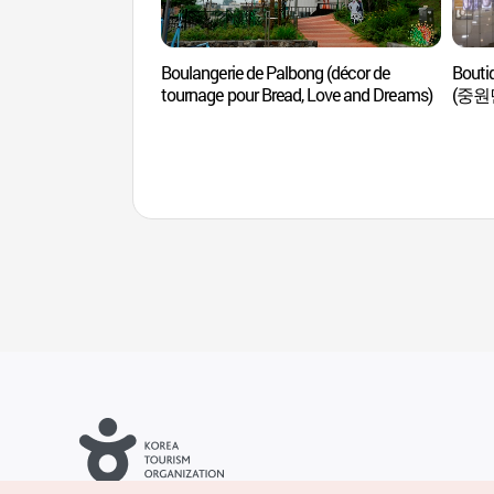
Boulangerie de Palbong (décor de
Bouti
tournage pour Bread, Love and Dreams)
(중원
Droits d’auteur (c) Office National du Tourisme en Corée. Tous