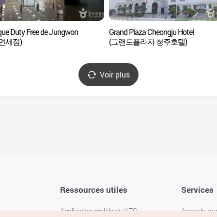
que Duty Free de Jungwon
Grand Plaza Cheongju Hotel
면세점)
(그랜드플라자 청주호텔)
Voir plus
Ressources utiles
Services
Application mobile du KTO
Accords m