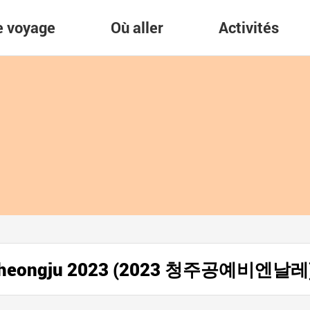
re voyage
Où aller
Activités
t à Cheongju 2023 (2023 청주공예비엔날레