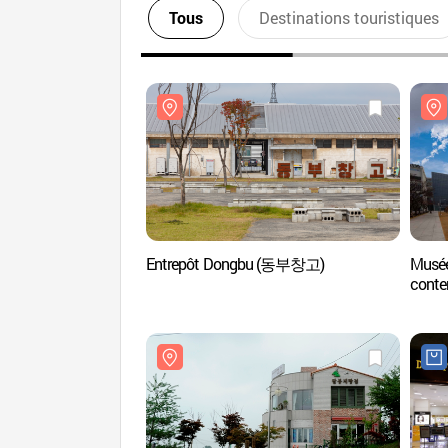
Tous
Destinations touristiques
Entrepôt Dongbu (동부창고)
Musée
conte
(국립