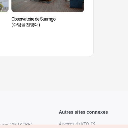
Observatoire de Suamgol
Observatoire de Sua
(수암골전망대)
(수암골전망대)
Autres sites connexes
À propos du KTO
embre VISITKOREA