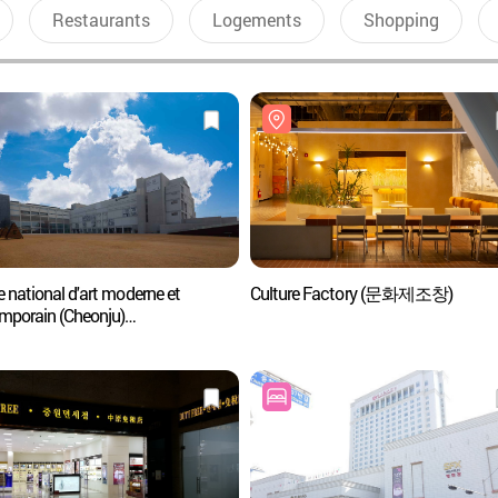
Restaurants
Logements
Shopping
 national d'art moderne et
Culture Factory (문화제조창)
mporain (Cheonju)
현대미술관 (청주관))