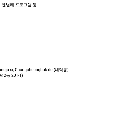
린비엔날레 프로그램 등
eongju-si, Chungcheongbuk-do (내덕동)
2동 201-1)