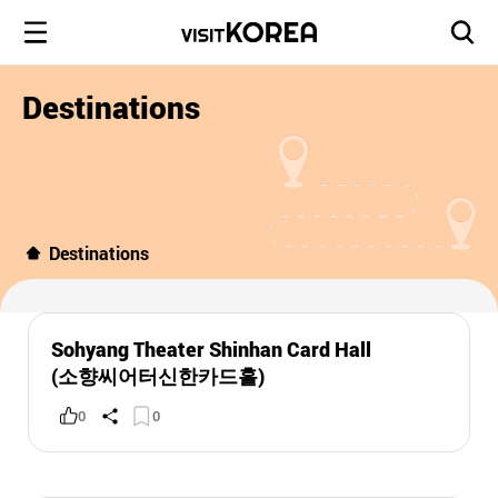
Destinations
Destinations
Sohyang Theater Shinhan Card Hall
(소향씨어터신한카드홀)
0
0