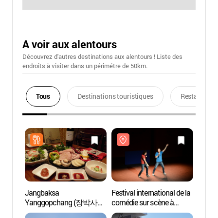
A voir aux alentours
Découvrez d'autres destinations aux alentours ! Liste des
endroits à visiter dans un périmétre de 50km.
Tous
Destinations touristiques
Restaurants
Jangbaksa
Festival international de la
Centr
Yanggopchang (장박사
comédie sur scène à
Busa
양곱창)
Busan