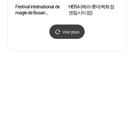
Festival international de
HERA (헤라-롯데백화점
Musée 
magie de Busan
센텀시티점)
Bus
(부산국제매직페스티벌)
Voir plus