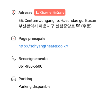
Adresse
Chercher itinéraire
55, Centum Jungang-ro, Haeundae-gu, Busan
부산광역시 해운대구 센텀중앙로 55 (우동)
Page principale
http://sohyangtheater.co.kr/
Renseignements
051-950-6500
Parking
Parking disponible