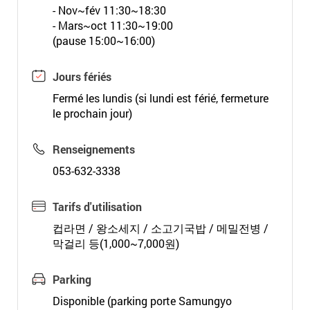
- Nov~fév 11:30~18:30
- Mars~oct 11:30~19:00
(pause 15:00~16:00)
Jours fériés
Fermé les lundis (si lundi est férié, fermeture
le prochain jour)
Renseignements
053-632-3338
Tarifs d'utilisation
컵라면 / 왕소세지 / 소고기국밥 / 메밀전병 /
막걸리 등(1,000~7,000원)
Parking
Disponible (parking porte Samungyo