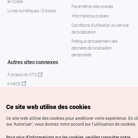
en Corée
Paramètres des cookies
Livres numériques / E-books
Informations cookies
Conditions d’utilisation du service
de localisation
Politique de traitement des
données de localisation
personnelle
Autres sites connexes
À propos du KTO
K-MICE
Ce site web utilise des cookies
Ce site web utilise des cookies pour améliorer votre expérience.
En c
sur ‘Autoriser’, vous donnez votre accord sur l’utilisation de cookies.
Droits d’auteur (c) Office National du Tourisme en Corée.
Pour plus d’informations sur les cookies, veuillez consulter notre