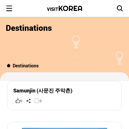
Destinations
Destinations
Samunjin (사문진 주막촌)
0
0