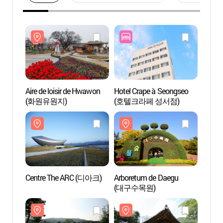
Aire de loisir de Hwawon
Hotel Crape à Seongseo
Aire d
(화원유원지)
(호텔크라페 성서점)
(화원
Centre The ARC (디아크)
Arboretum de Daegu
Arbor
(대구수목원)
(대구