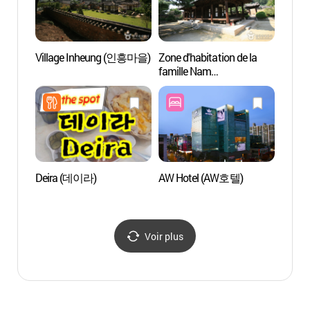
Village Inheung (인흥마을)
Zone d'habitation de la
Zone d
famille Nam
famil
(남평문씨본리세거지)
(남평
Deira (데이라)
AW Hotel (AW호텔)
Centre 
de Da
(대구
Voir plus