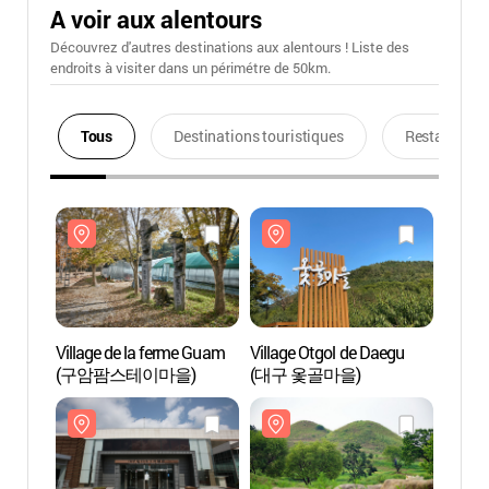
A voir aux alentours
Découvrez d'autres destinations aux alentours ! Liste des
endroits à visiter dans un périmétre de 50km.
Tous
Destinations touristiques
Restaurants
Village de la ferme Guam
Village Otgol de Daegu
Villag
(구암팜스테이마을)
(대구 옻골마을)
(구암