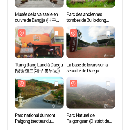
Musée de la vaisselle en
Parc des anciennes
Musée 
cuivre de Bangjja (대구
tombes de Bullo-dong
cuivr
방짜유기박물관)
(대구 불로동 고분군)
방짜
Ttang ttang Land à Daegu
La base de loisirs sur la
Ttang
(땅땅랜드(대구 봉무동))
sécurité de Daegu
(땅땅
(대구시민안전테마파크)
Parc national du mont
Parc Naturel de
Parc n
Palgong (secteur du
Palgongsan (District de
Palgon
temple Donghwasa)
Gatbawi)
templ