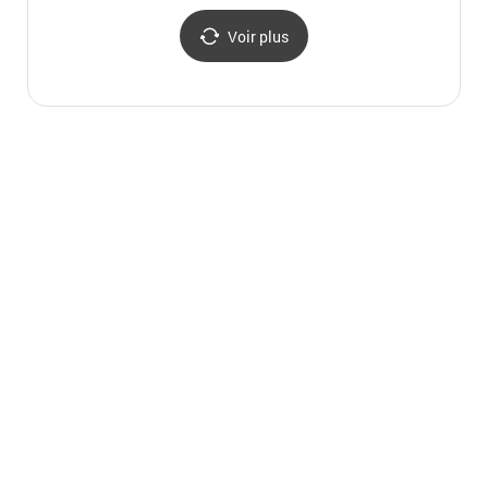
팔공산 국립공원(동화사
(팔공산자연공원 -
팔공산
지구)
갓바위지구))
지구)
Voir plus