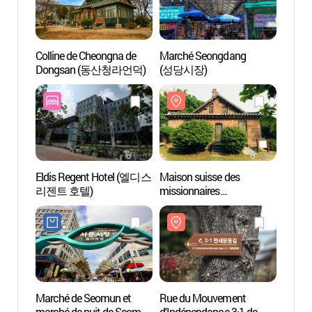
Colline de Cheongna de
Marché Seongdang
Collin
Dongsan (동산청라언덕)
(성당시장)
Dong
Eldis Regent Hotel (엘디스
Maison suisse des
Rue d
리젠트 호텔)
missionnaires
d'Indé
(선교사스윗즈주택)
Daeg
Marché de Seomun et
Rue du Mouvement
Maiso
marché de nuit de Seomun
d'Indépendance 3·1 de
(서상