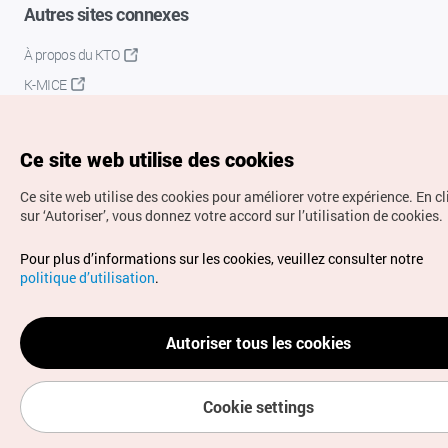
Autres sites connexes
À propos du KTO
K-MICE
Ce site web utilise des cookies
Ce site web utilise des cookies pour améliorer votre expérience.
En c
sur ‘Autoriser’, vous donnez votre accord sur l’utilisation de cookies.
Droits d’auteur (c) Office National du Tourisme en Corée.
Pour plus d’informations sur les cookies, veuillez consulter notre
Tous droits réservés.
politique d’utilisation
.
Pour les rapports d'erreurs et demandes de renseignements,
adressez vos demandes à
info.ontc@gmail.com
Autoriser tous les cookies
Cookie settings