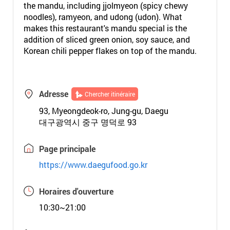
the mandu, including jjolmyeon (spicy chewy
noodles), ramyeon, and udong (udon). What
makes this restaurant's mandu special is the
addition of sliced green onion, soy sauce, and
Korean chili pepper flakes on top of the mandu.
Adresse
Chercher itinéraire
93, Myeongdeok-ro, Jung-gu, Daegu
대구광역시 중구 명덕로 93
Page principale
https://www.daegufood.go.kr
Horaires d'ouverture
10:30~21:00