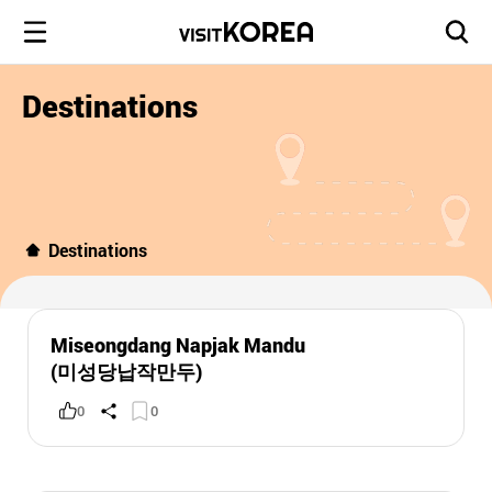
Destinations
Destinations
Miseongdang Napjak Mandu
(미성당납작만두)
0
0