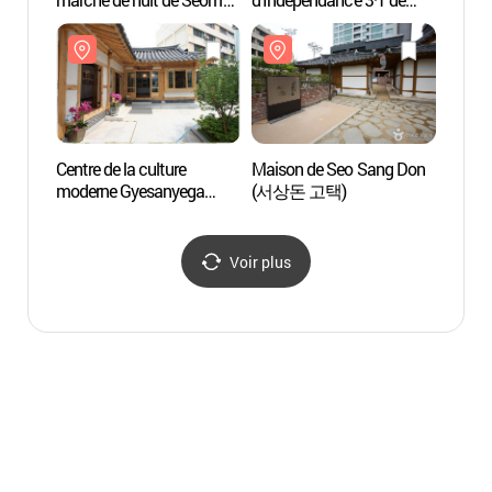
à Daegu (대구 서문시장 &
Daegu (3·1만세운동길)
서문시장 야시장)
Centre de la culture
Maison de Seo Sang Don
Eglise
moderne Gyesanyega
(서상돈 고택)
Gyesa
(근대문화체험관
(대구
계산예가)
Voir plus