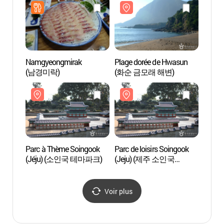
Namgyeongmirak
Plage dorée de Hwasun
Parc 
(남경미락)
(화순 금모래 해변)
(Jéj
Parc à Thème Soingook
Parc de loisirs Soingook
Plag
(Jéju) (소인국 테마파크)
(Jeju) (제주 소인국
테마파크)
Voir plus