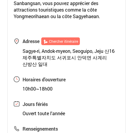
Sanbangsan, vous pouvez apprécier des
attractions touristiques comme la côte
Yongmeorihaean ou la côte Sagyehaean.
Adresse
Chercher itinéraire
Sagye-ri, Andok-myeon, Seoguipo, Jeju 산16
제주특별자치도 서귀포시 안덕면 사계리
산방산 일대
Horaires d'ouverture
10h00~18h00
Jours fériés
Ouvert toute l'année
Renseignements