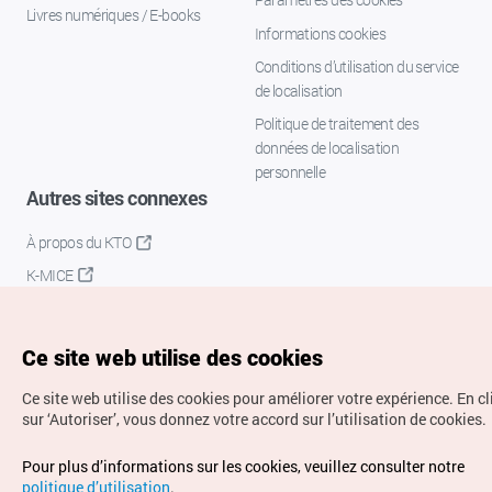
Livres numériques / E-books
Informations cookies
Conditions d’utilisation du service
de localisation
Politique de traitement des
données de localisation
personnelle
Autres sites connexes
À propos du KTO
K-MICE
Ce site web utilise des cookies
Ce site web utilise des cookies pour améliorer votre expérience.
En c
sur ‘Autoriser’, vous donnez votre accord sur l’utilisation de cookies.
Droits d’auteur (c) Office National du Tourisme en Corée.
Pour plus d’informations sur les cookies, veuillez consulter notre
Tous droits réservés.
politique d’utilisation
.