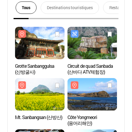
Tous
Destinations touristiques
Restaurants
Grotte Sanbanggulsa
Circuit de quad Sanbada
Grott
(산방굴사)
(산바다 ATV체험장)
(산방
Mt. Sanbangsan (산방산)
Côte Yongmeori
Côte 
(용머리해안)
(용머