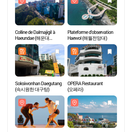
Colline de Dalmajigil à
Plateforme d’observation
Collin
Haeundae (해운대
Haewol (해월전망대)
Haeu
달맞이길)
달맞이
Soksiwonhan Daegutang
OPERA Restaurant
Parc d
(속시원한 대구탕)
(오페라)
Haeu
블루라