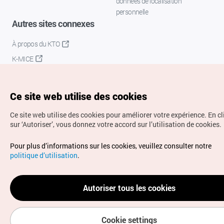
données de localisation
personnelle
Autres sites connexes
À propos du KTO
K-MICE
Ce site web utilise des cookies
Ce site web utilise des cookies pour améliorer votre expérience.
En c
sur ‘Autoriser’, vous donnez votre accord sur l’utilisation de cookies.
Droits d’auteur (c) Office National du Tourisme en Corée.
Pour plus d’informations sur les cookies, veuillez consulter notre
Tous droits réservés.
politique d’utilisation
.
Pour les rapports d'erreurs et demandes de renseignements,
adressez vos demandes à
info.ontc@gmail.com
Autoriser tous les cookies
Cookie settings