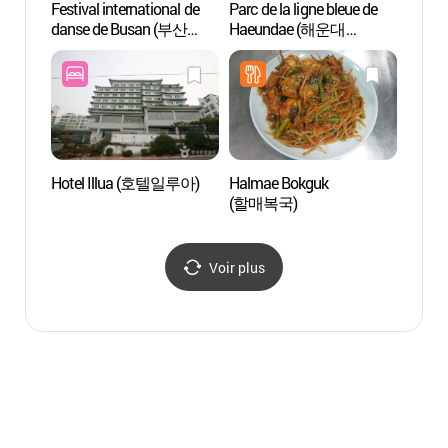
Festival international de
Parc de la ligne bleue de
Le po
danse de Busan (부산
Haeundae (해운대
(청사
국제무용제)
블루라인파크)
Hotel Illua (호텔일루아)
Halmae Bokguk
Observ
(할매복국)
Cheo
다릿돌
Voir plus