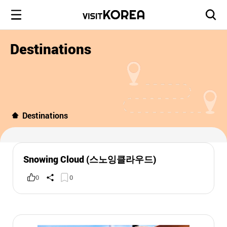
Destinations
Destinations
Snowing Cloud (스노잉클라우드)
0
0