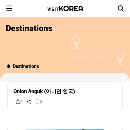
Destinations
Destinations
Onion Anguk (어니언 안국)
0
0