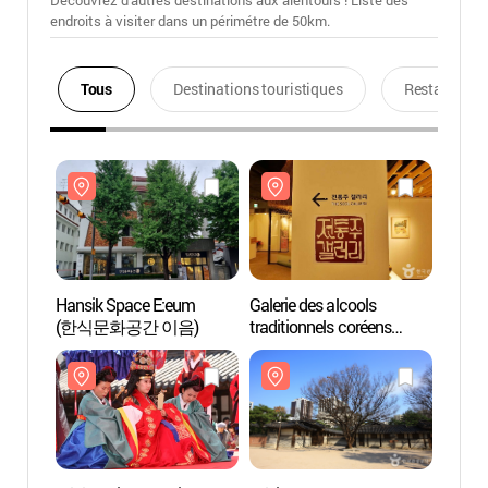
Découvrez d'autres destinations aux alentours ! Liste des
endroits à visiter dans un périmétre de 50km.
Tous
Destinations touristiques
Restaurants
Hansik Space E:eum
Galerie des alcools
Hansi
(한식문화공간 이음)
traditionnels coréens
(한식
(전통주갤러리)