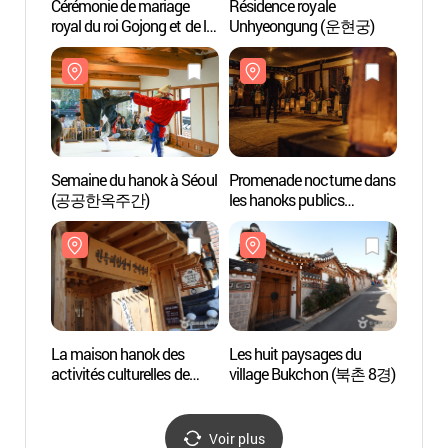
Cérémonie de mariage
Résidence royale
Réside
royal du roi Gojong et de la
Unhyeongung (운현궁)
Unhy
reine Min (고종명성후
가례 재현행사)
Semaine du hanok à Séoul
Promenade nocturne dans
Les hu
(공공한옥주간)
les hanoks publics
villa
(공공한옥 밤마실)
La maison hanok des
Les huit paysages du
Villa
activités culturelles de
village Bukchon (북촌 8경)
(북촌
Bukchon - 한옥체험살이
안내센터
Voir plus