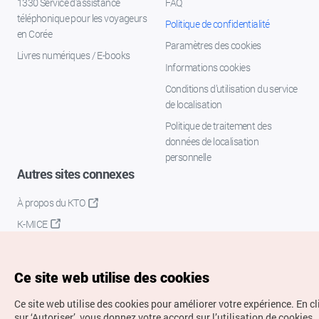
1330 Service d'assistance
FAQ
téléphonique pour les voyageurs
Politique de confidentialité
en Corée
Paramètres des cookies
Livres numériques / E-books
Informations cookies
Conditions d’utilisation du service
de localisation
Politique de traitement des
données de localisation
personnelle
Autres sites connexes
À propos du KTO
K-MICE
Ce site web utilise des cookies
Ce site web utilise des cookies pour améliorer votre expérience.
En c
sur ‘Autoriser’, vous donnez votre accord sur l’utilisation de cookies.