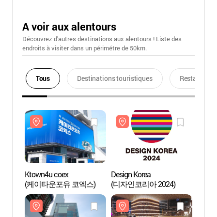
A voir aux alentours
Découvrez d'autres destinations aux alentours ! Liste des
endroits à visiter dans un périmétre de 50km.
Tous
Destinations touristiques
Restaurants
Ktown4u coex
Design Korea
Ktown
(케이타운포유 코엑스)
(디자인코리아 2024)
(케이