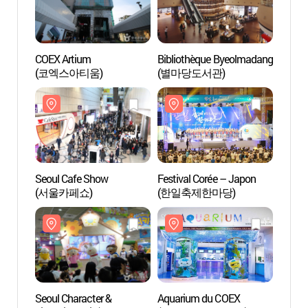
COEX Artium
Bibliothèque Byeolmadang
Bibli
(코엑스아티움)
(별마당도서관)
(별마
Seoul Cafe Show
Festival Corée – Japon
Korea 
(서울카페쇼)
(한일축제한마당)
(COEX
(한국
코엑스
Seoul Character &
Aquarium du COEX
Will 