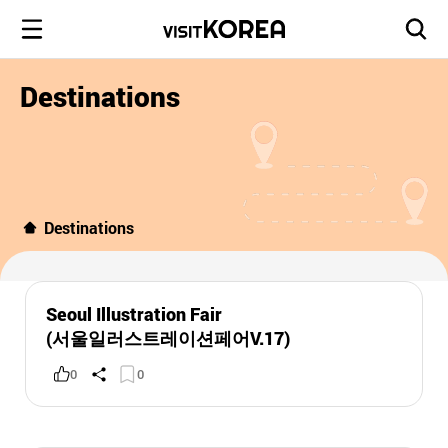
Destinations
Destinations
Seoul Illustration Fair
(서울일러스트레이션페어V.17)
0
0