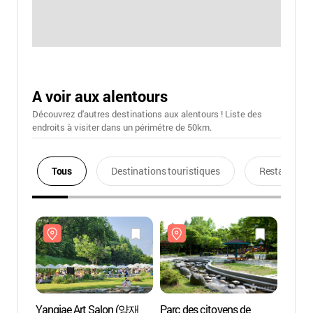
A voir aux alentours
Découvrez d'autres destinations aux alentours ! Liste des
endroits à visiter dans un périmétre de 50km.
Tous
Destinations touristiques
Restaurants
Yangjae Art Salon (양재
Parc des citoyens de
Parc d