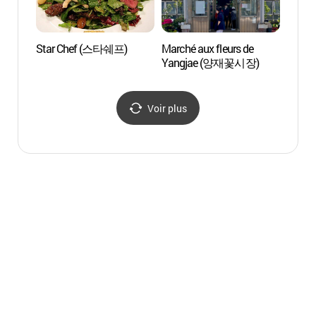
Star Chef (스타쉐프)
Marché aux fleurs de
LG Art
Yangjae (양재꽃시장)
(LG
Voir plus