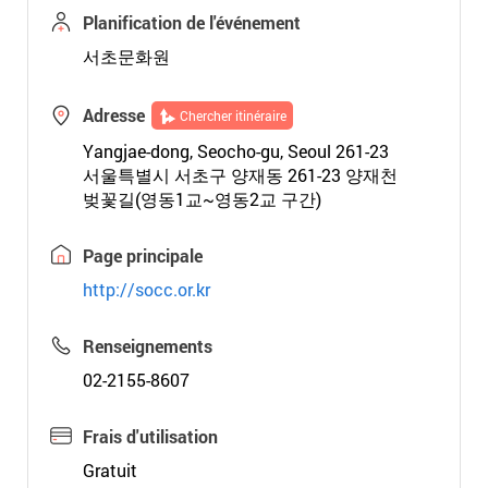
Planification de l'événement
서초문화원
Adresse
Chercher itinéraire
Yangjae-dong, Seocho-gu, Seoul 261-23
서울특별시 서초구 양재동 261-23 양재천
벚꽃길(영동1교~영동2교 구간)
Page principale
http://socc.or.kr
Renseignements
02-2155-8607
Frais d'utilisation
Gratuit