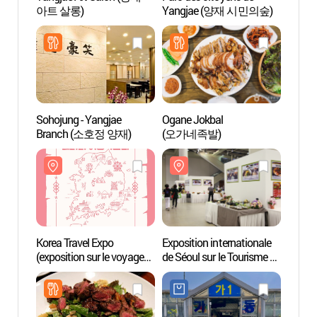
아트 살롱)
Yangjae (양재 시민의숲)
Yang
Sohojung - Yangjae
Ogane Jokbal
Templ
Branch (소호정 양재)
(오가네족발)
(관문사
Korea Travel Expo
Exposition internationale
Gang
(exposition sur le voyage
de Séoul sur le Tourisme et
en Corée) (내나라
la Gastronomie
여행박람회)
(한국음식관광박람회)