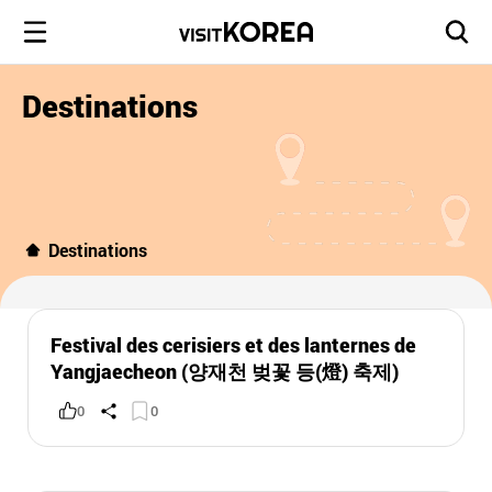
Destinations
Destinations
Festival des cerisiers et des lanternes de
Yangjaecheon (양재천 벚꽃 등(燈) 축제)
0
0