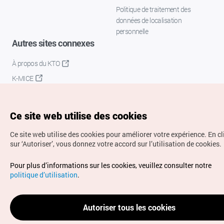
Politique de traitement des
données de localisation
personnelle
Autres sites connexes
À propos du KTO
K-MICE
Ce site web utilise des cookies
Ce site web utilise des cookies pour améliorer votre expérience.
En c
sur ‘Autoriser’, vous donnez votre accord sur l’utilisation de cookies.
Droits d’auteur (c) Office National du Tourisme en Corée.
Pour plus d’informations sur les cookies, veuillez consulter notre
Tous droits réservés.
politique d’utilisation
.
Pour les rapports d'erreurs et demandes de renseignements,
adressez vos demandes à
info.ontc@gmail.com
Autoriser tous les cookies