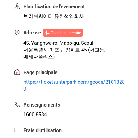
Planification de l'événement
브러쉬씨어터 유한책임회사
Adresse
Chercher itinéraire
45, Yanghwa-ro, Mapo-gu, Seoul
서울특별시 마포구 양화로 45 (서교동,
메세나폴리스)
Page principale
https://tickets.interpark.com/goods/2101328
9
Renseignements
1600-8534
Frais d'utilisation