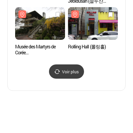
Jeoldusan (절두산
Hong
순교성지)
홍대)
Musée des Martyrs de
Rolling Hall (롤링홀)
Théât
Corée
weddi
(한국천주교순교자박물
(홍대
관)
Voir plus