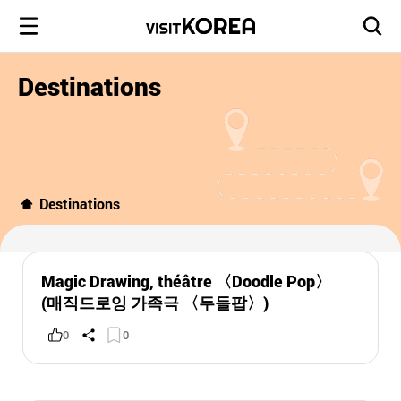
Destinations
Destinations
Magic Drawing, théâtre 〈Doodle Pop〉
(매직드로잉 가족극 〈두들팝〉)
0
0