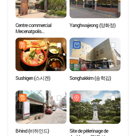
Centre commercial
Yanghwajeong (양화정)
Site d
Mecenatpolis
Jeol
(메세나폴리스 몰 -
순교성
외국어사이트용)
Sushigen (스시겐)
Songhakkim (송학김)
Rolli
B-hind (비하인드)
Site de pèlerinage de
KT&G