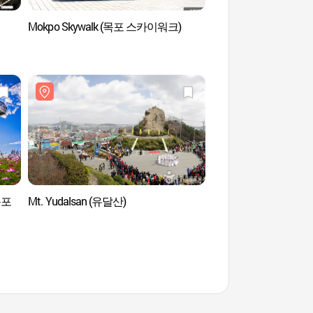
Mokpo Skywalk (목포 스카이워크)
Observatoire de l'îl
전망대)
(목포
Mt. Yudalsan (유달산)
Zone touristique de
관광특구)