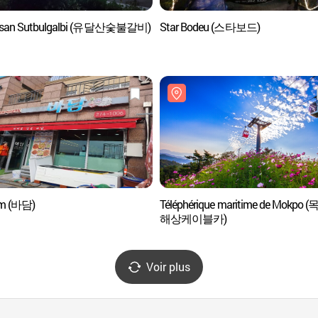
lsan Sutbulgalbi (유달산숯불갈비)
Star Bodeu (스타보드)
m (바담)
Téléphérique maritime de Mokpo 
해상케이블카)
Voir plus