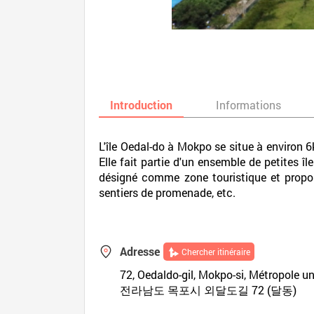
Introduction
Informations
L'île Oedal-do à Mokpo se situe à environ 6
Elle fait partie d'un ensemble de petites 
désigné comme zone touristique et propose
sentiers de promenade, etc.
Adresse
Chercher itinéraire
72, Oedaldo-gil, Mokpo-si, Métropole
전라남도 목포시 외달도길 72 (달동)