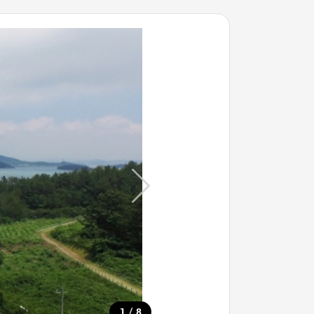
/
1
8