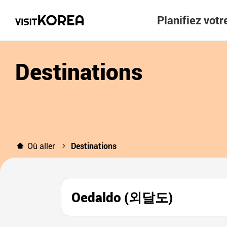
Planifiez vot
Destinations
Où aller
Destinations
Oedaldo (외달도)