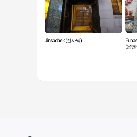
Jinsadaek (진사댁)
Eunae
(은