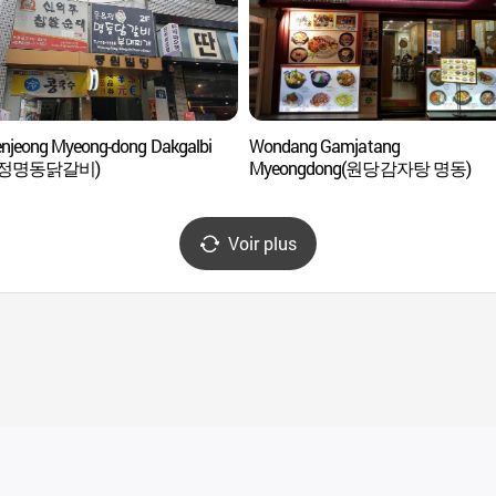
njeong Myeong-dong Dakgalbi
Wondang Gamjatang
앤정명동닭갈비)
Myeongdong(원당감자탕 명동)
Voir plus