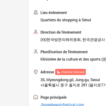
Lieu événement
Quartiers du shopping à Séoul
Direction de l'événement
(재)한국방문의해위원회, 한국관광공사
Planification de l'événement
Ministère de la culture et des spo
Adresse
Chercher itinéraire
35, Myeongdong-gil, Jung-gu, Seoul
서울특별시 중구 을지로 281 (을지로7가
Page principale
/koreabeautyfestival.com