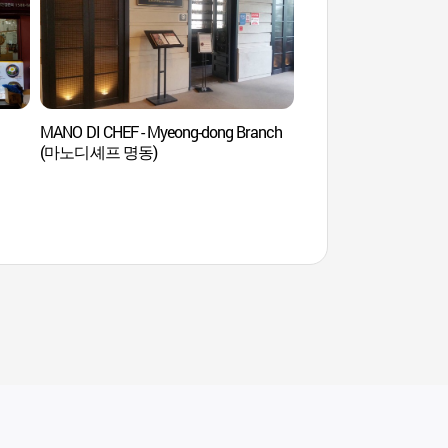
MANO DI CHEF - Myeong-dong Branch
Centre international de
(마노디셰프 명동)
l'expérience de Séoul
(서울글로벌문화체험