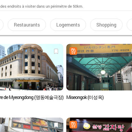
 des endroits à visiter dans un périmétre de 50km.
Restaurants
Logements
Shopping
tre de Myeongdong (명동예술극장)
Miseongok (미성옥)