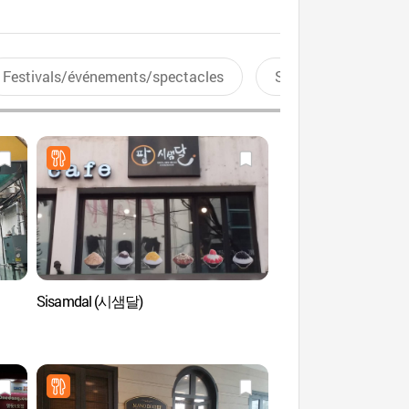
Festivals/événements/spectacles
Sports aquatiques
Sisamdal (시샘달)
Théâtre de Myeon