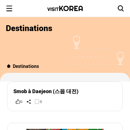
Destinations
Destinations
Smob à Daejeon (스몹 대전)
0
0