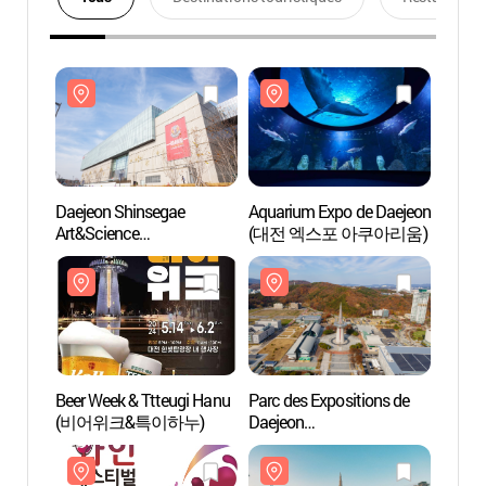
Daejeon Shinsegae
Aquarium Expo de Daejeon
Daeje
Art&Science
(대전 엑스포 아쿠아리움)
Art&S
(대전신세계Art&Science)
(대전신
Beer Week & Ttteugi Hanu
Parc des Expositions de
Parc d
(비어위크&특이하누)
Daejeon
Daeje
(대전엑스포과학공원)
(대전