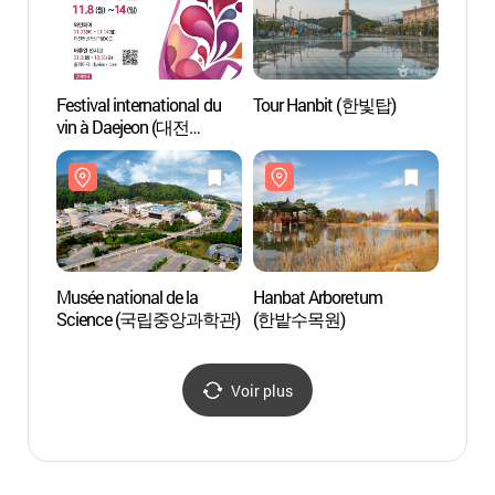
Festival international du
Tour Hanbit (한빛탑)
Musée 
vin à Daejeon (대전
Scie
국제와인페스티벌)
Musée national de la
Hanbat Arboretum
Expo C
Science (국립중앙과학관)
(한밭수목원)
(엑스
Voir plus