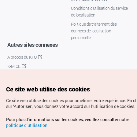
Conditions d’utilisation du service
de localisation
Politique de traitement des
données de localisation
personnelle
Autres sites connexes
À propos du KTO
K-MICE
Ce site web utilise des cookies
Ce site web utilise des cookies pour améliorer votre expérience.
En c
sur ‘Autoriser’, vous donnez votre accord sur l’utilisation de cookies.
Droits d’auteur (c) Office National du Tourisme en Corée.
Pour plus d’informations sur les cookies, veuillez consulter notre
Tous droits réservés.
politique d’utilisation
.
Pour les rapports d'erreurs et demandes de renseignements,
adressez vos demandes à