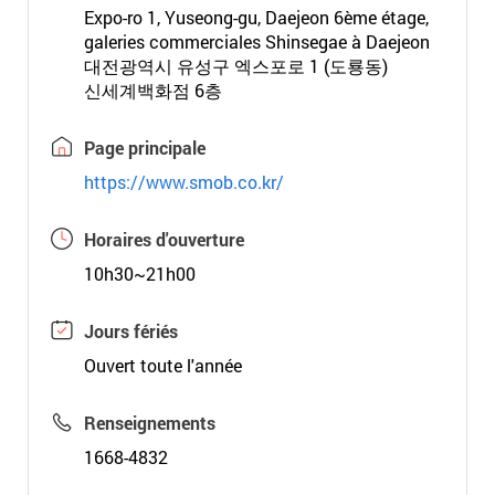
Expo-ro 1, Yuseong-gu, Daejeon 6ème étage,
galeries commerciales Shinsegae à Daejeon
대전광역시 유성구 엑스포로 1 (도룡동)
신세계백화점 6층
Page principale
https://www.smob.co.kr/
Horaires d'ouverture
10h30~21h00
Jours fériés
Ouvert toute l'année
Renseignements
1668-4832