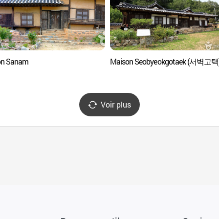
on Sanam
Maison Seobyeokgotaek (서벽고택
Voir plus