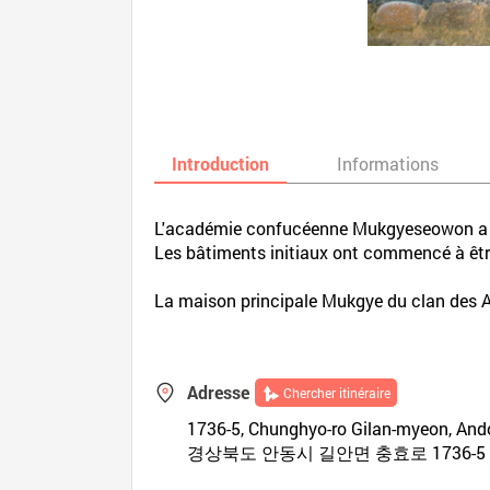
Introduction
Informations
L'académie confucéenne Mukgyeseowon a été 
Les bâtiments initiaux ont commencé à êtr
La maison principale Mukgye du clan des 
Adresse
Chercher itinéraire
1736-5, Chunghyo-ro Gilan-myeon, An
경상북도 안동시 길안면 충효로 1736-5