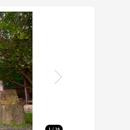
/
1
16