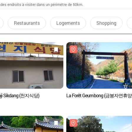
 des endroits à visiter dans un périmétre de 50km.
Restaurants
Logements
Shopping
nji Sikdang (천지식당)
La Forêt Geumbong (금봉자연휴