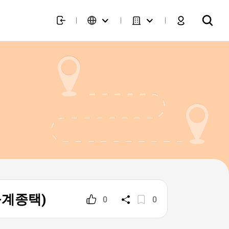
 묵계종택)
0
0