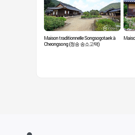
Maison traditionnelle Songsogotaek à
Mais
Cheongsong (청송 송소고택)