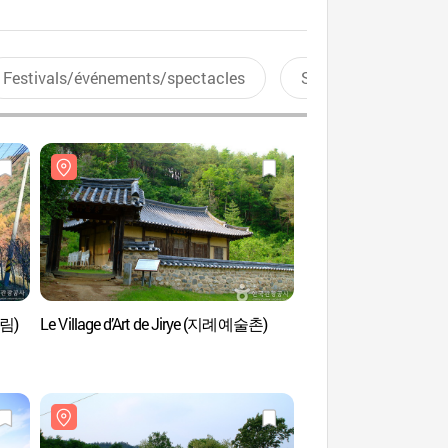
Festivals/événements/spectacles
Sports aquatiques
양림)
Le Village d’Art de Jirye (지례예술촌)
Pavillion Manhyuje