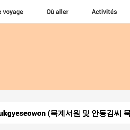
re voyage
Où aller
Activités
ne Mukgyeseowon (묵계서원 및 안동김씨