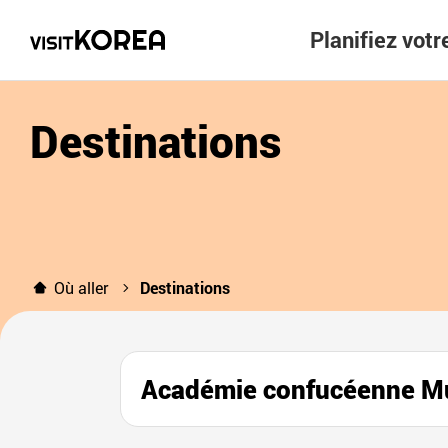
Planifiez vot
Destinations
Où aller
Destinations
Académie confucéen