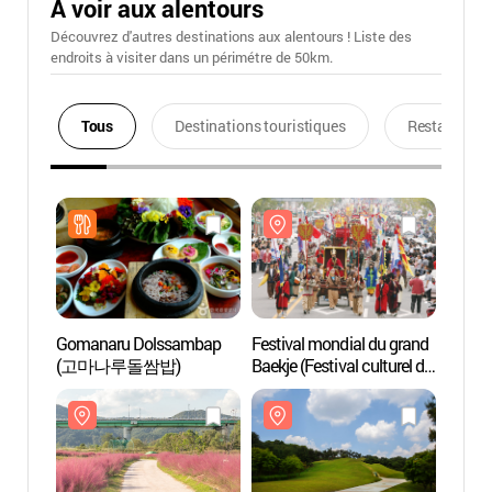
A voir aux alentours
Découvrez d'autres destinations aux alentours ! Liste des
endroits à visiter dans un périmétre de 50km.
Tous
Destinations touristiques
Restaurants
Gomanaru Dolssambap
Festival mondial du grand
Mire
(고마나루돌쌈밥)
Baekje (Festival culturel de
Baekje) (대백제전
(백제문화제))