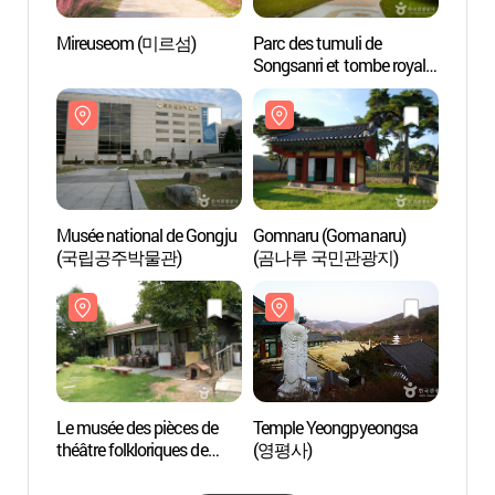
Mireuseom (미르섬)
Parc des tumuli de
Musée
Songsanri et tombe royale
(국립
de Muryeongwangneung
(patrimoine de l'Unesco)
(송산리 고분군과
무령왕릉 [유네스코
세계문화유산])
Musée national de Gongju
Gomnaru (Gomanaru)
Le mus
(국립공주박물관)
(곰나루 국민관광지)
théâtr
Gongj
(공주
Le musée des pièces de
Temple Yeongpyeongsa
Templ
théâtre folkloriques de
(영평사)
Gongju
(공주민속극박물관)