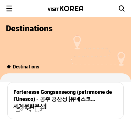
Destinations
Destinations
Forteresse Gongsanseong (patrimoine de
l'Unesco) - 공주 공산성 [유네스코
세계문화유산]
0
2