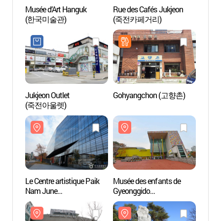
Musée d’Art Hanguk
Rue des Cafés Jukjeon
Musée
(한국미술관)
(죽전카페거리)
(한국
Jukjeon Outlet
Gohyangchon (고향촌)
Le Cen
(죽전아울렛)
Nam 
(백남
Le Centre artistique Paik
Musée des enfants de
Musée 
Nam June
Gyeonggido
Gyeon
(백남준아트센터)
(경기도어린이박물관)
(경기