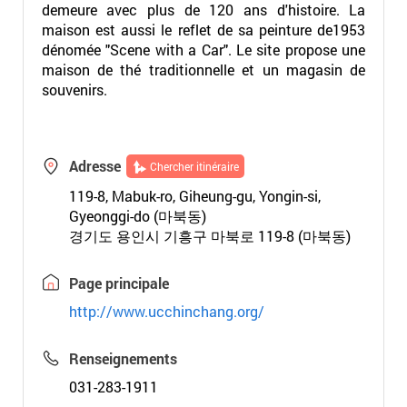
demeure avec plus de 120 ans d'histoire. La
maison est aussi le reflet de sa peinture de1953
dénomée "Scene with a Car". Le site propose une
maison de thé traditionnelle et un magasin de
souvenirs.
Adresse
Chercher itinéraire
119-8, Mabuk-ro, Giheung-gu, Yongin-si,
Gyeonggi-do (마북동)
경기도 용인시 기흥구 마북로 119-8 (마북동)
Page principale
http://www.ucchinchang.org/
Renseignements
031-283-1911