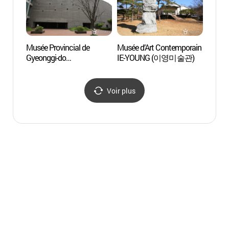
Musée Provincial de
Musée d’Art Contemporain
Observ
Gyeonggi-do
IE-YOUNG (이영미술관)
astro
(경기도박물관)
de Bu
어린이
Voir plus