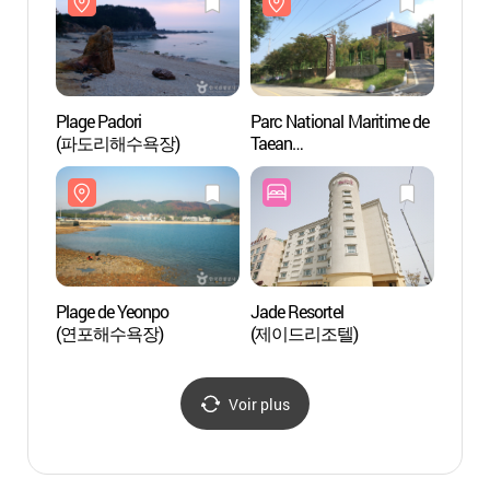
Plage Padori
Parc National Maritime de
Plage 
(파도리해수욕장)
Taean
(파도
(태안해안국립공원)
Plage de Yeonpo
Jade Resortel
Plage
(연포해수욕장)
(제이드리조텔)
(연포
Voir plus