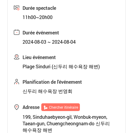
Durée spectacle
11h00~20h00
Durée événement
2024-08-03 ~ 2024-08-04
Lieu événement
Plage Sinduri (신두리 해수욕장 해변)
Planification de l'événement
신두리 해수욕장 번영회
Adresse
Chercher itinéraire
199, Sinduhaebyeon-gil, Wonbuk-myeon,
Taean-gun, Chuengcheongnam-do 신두리
해수욕장 해변