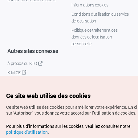
Informations cookies
Conditions d’utilisation du service
de localisation
Politique de traitement des
données de localisation
personnelle
Autres sites connexes
À propos du KTO
K-MICE
Ce site web utilise des cookies
Ce site web utilise des cookies pour améliorer votre expérience.
En c
sur ‘Autoriser’, vous donnez votre accord sur l’utilisation de cookies.
Droits d’auteur (c) Office National du Tourisme en Corée.
Pour plus d’informations sur les cookies, veuillez consulter notre
Tous droits réservés.
politique d’utilisation
.
Pour les rapports d'erreurs et demandes de renseignements,