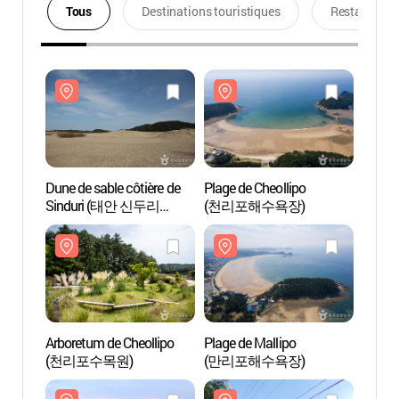
Tous
Destinations touristiques
Restaurants
Dune de sable côtière de
Plage de Cheollipo
Dune d
Sinduri (태안 신두리
(천리포해수욕장)
Sind
해안사구)
해안사
Arboretum de Cheollipo
Plage de Mallipo
Arbore
(천리포수목원)
(만리포해수욕장)
(천리