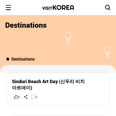
Destinations
Destinations
Sinduri Beach Art Day (신두리 비치
아트데이)
0
0