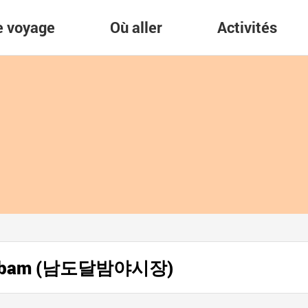
re voyage
Où aller
Activités
odalbam (남도달밤야시장)