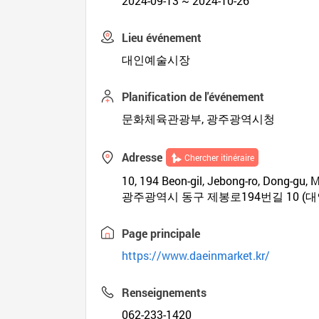
2024-09-13 ~ 2024-10-26
Lieu événement
대인예술시장
Planification de l'événement
문화체육관광부, 광주광역시청
Adresse
Chercher itinéraire
10, 194 Beon-gil, Jebong-ro, Dong-
광주광역시 동구 제봉로194번길 10 (
Page principale
https://www.daeinmarket.kr/
Renseignements
062-233-1420