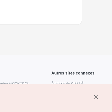
Autres sites connexes
À propos du KTO
embre VISITKOREA
K-MICE
confidentialité
 des cookies