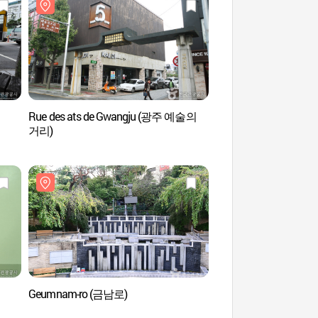
Rue des ats de Gwangju (광주 예술의
Temple Wongaksa (
거리)
(광주))
Geumnam-ro (금남로)
Geumnam-ro (금남로