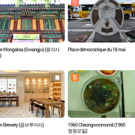
le Wongaksa (Gwangju) (원각사
Place démocratique du 18 mai
)
m Brewery (꿈브루어리)
1960 Cheongwonmomil (1960
청원모밀)