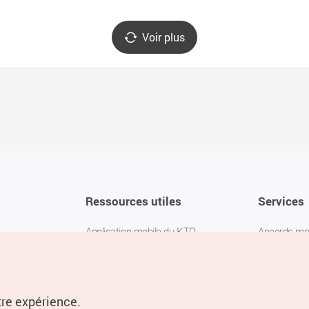
Voir plus
Ressources utiles
Services
Application mobile du KTO
Accords m
1330 Service d'assistance
FAQ
téléphonique pour les voyageurs en
Politique de 
Corée
Paramètres
tre expérience.
Livres numériques / E-books