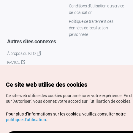
Conditions d’utilisation du service
de localisation
Politique de traitement des
données de localisation
personnelle
Autres sites connexes
À propos du KTO
K-MICE
Ce site web utilise des cookies
Ce site web utilise des cookies pour améliorer votre expérience.
En c
sur ‘Autoriser’, vous donnez votre accord sur l’utilisation de cookies.
Droits d’auteur (c) Office National du Tourisme en Corée.
Pour plus d’informations sur les cookies, veuillez consulter notre
Tous droits réservés.
politique d’utilisation
.
Pour les rapports d'erreurs et demandes de renseignements,
adressez vos demandes à