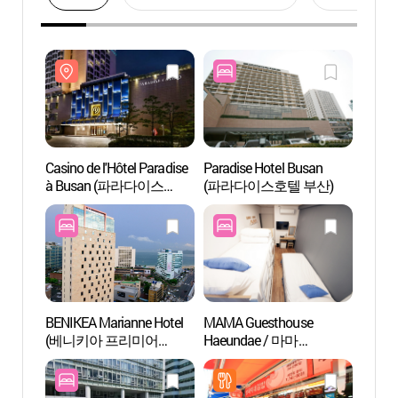
Casino de l'Hôtel Paradise
Paradise Hotel Busan
Casino
à Busan (파라다이스
(파라다이스호텔 부산)
à Bu
카지노 부산)
카지노
BENIKEA Marianne Hotel
MAMA Guesthouse
Aquar
(베니키아 프리미어
Haeundae / 마마
LIFE (
마리안느호텔)
게스트하우스 해운대점
부산