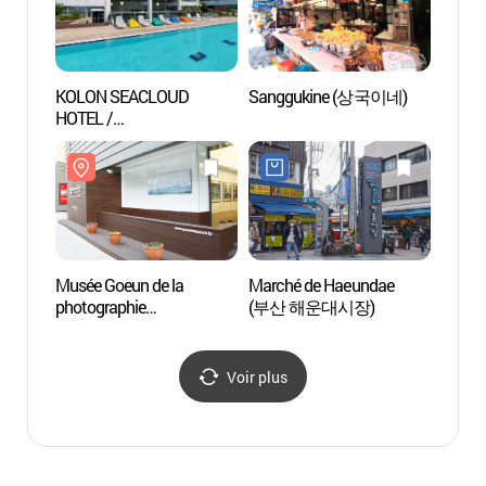
KOLON SEACLOUD
Sanggukine (상국이네)
Busan
HOTEL /
(부산
코오롱씨클라우드호텔
Musée Goeun de la
Marché de Haeundae
Voie fe
photographie
(부산 해운대시장)
Haeun
contemporaine
Song
(고은컨템포러리사진미
그린레
술관)
구간))
Voir plus