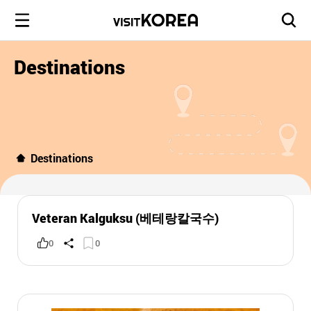
Destinations
Destinations
Veteran Kalguksu (베테랑칼국수)
0
0