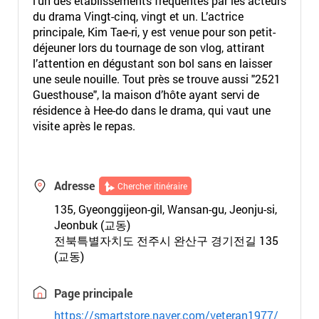
l’un des établissements fréquentés par les acteurs
du drama Vingt-cinq, vingt et un. L’actrice
principale, Kim Tae-ri, y est venue pour son petit-
déjeuner lors du tournage de son vlog, attirant
l’attention en dégustant son bol sans en laisser
une seule nouille. Tout près se trouve aussi "2521
Guesthouse", la maison d’hôte ayant servi de
résidence à Hee-do dans le drama, qui vaut une
visite après le repas.
Adresse
Chercher itinéraire
135, Gyeonggijeon-gil, Wansan-gu, Jeonju-si,
Jeonbuk (교동)
전북특별자치도 전주시 완산구 경기전길 135
(교동)
Page principale
https://smartstore.naver.com/veteran1977/