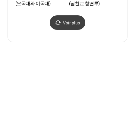
(오목대와 이목대)
(남천교 청연루)
(어진
Voir plus