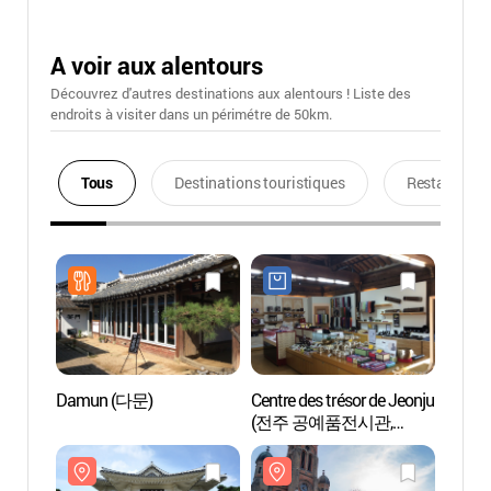
A voir aux alentours
Découvrez d'autres destinations aux alentours ! Liste des
endroits à visiter dans un périmétre de 50km.
Tous
Destinations touristiques
Restaurants
Damun (다문)
Centre des trésor de Jeonju
Musée 
(전주 공예품전시관,
Gang
명품관)