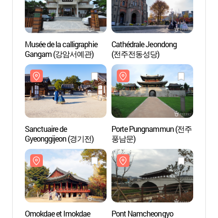
Musée de la calligraphie
Cathédrale Jeondong
Sanctu
Gangam (강암서예관)
(전주전동성당)
Gyeon
Sanctuaire de
Porte Pungnammun (전주
Omokd
Gyeonggijeon (경기전)
풍남문)
(오목
Omokdae et Imokdae
Pont Namcheongyo
Musée 