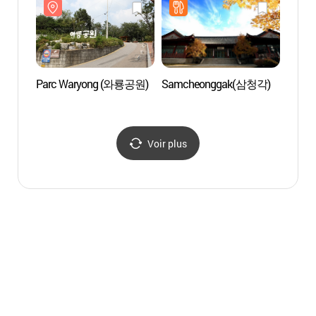
어학원
Parc Waryong (와룡공원)
Samcheonggak(삼청각)
Tombe
Jeong
Mondi
(서울
Voir plus