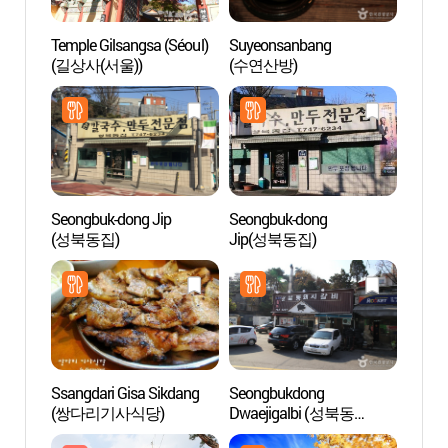
Temple Gilsangsa (Séoul)
Suyeonsanbang
Temple
(길상사(서울))
(수연산방)
(길상사
Seongbuk-dong Jip
Seongbuk-dong
Samc
(성북동집)
Jip(성북동집)
Ssangdari Gisa Sikdang
Seongbukdong
Unive
(쌍다리기사식당)
Dwaejigalbi (성북동
progr
돼지갈비)
coré