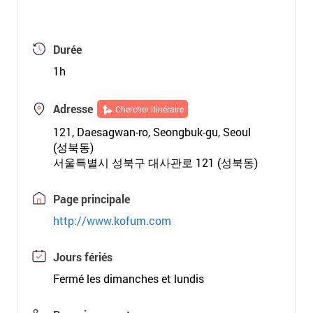
Durée
1h
Adresse
Chercher itinéraire
121, Daesagwan-ro, Seongbuk-gu, Seoul
(성북동)
서울특별시 성북구 대사관로 121 (성북동)
Page principale
http://www.kofum.com
Jours fériés
Fermé les dimanches et lundis