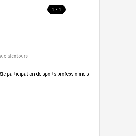
/
1
1
aux alentours
êle participation de sports professionnels