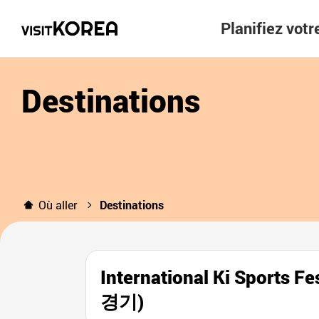
Planifiez vot
Destinations
Où aller
Destinations
International Ki Spo
경기)