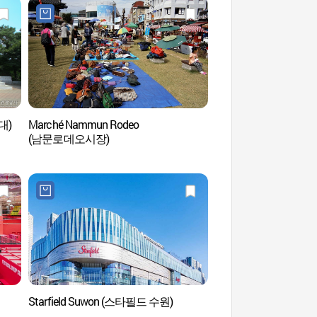
대)
Marché Nammun Rodeo
Suwon Hyanggyo 
(남문로데오시장)
Starfield Suwon (스타필드 수원)
Bibliothèque Byeolma
Suwon (별마당 도서