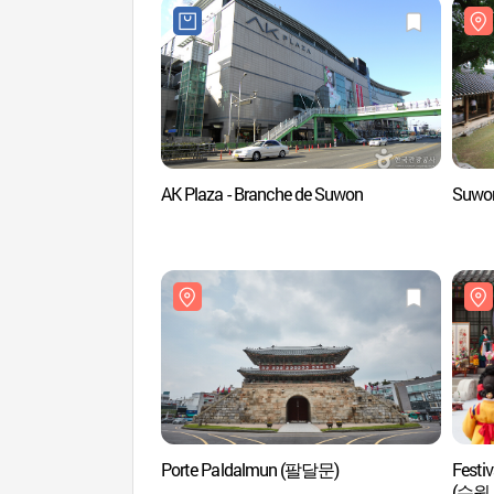
AK Plaza - Branche de Suwon
Suwo
Porte Paldalmun (팔달문)
Festi
(수원