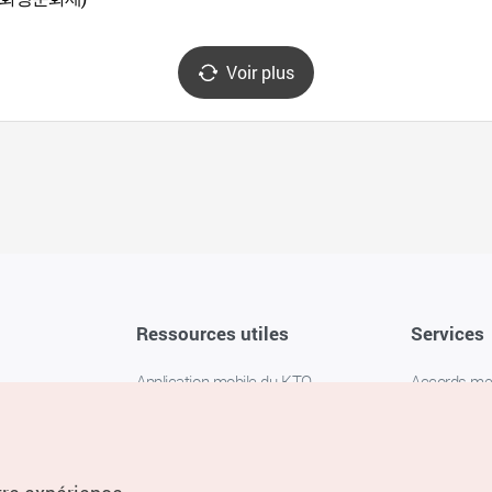
Voir plus
Ressources utiles
Services
Application mobile du KTO
Accords m
1330 Service d'assistance
FAQ
téléphonique pour les voyageurs en
Politique de 
Corée
Paramètres