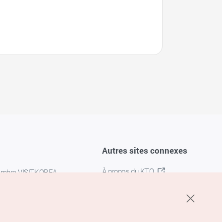
스타필드수원점)
Autres sites connexes
À propos du KTO
embre VISITKOREA
K-MICE
confidentialité
 des cookies