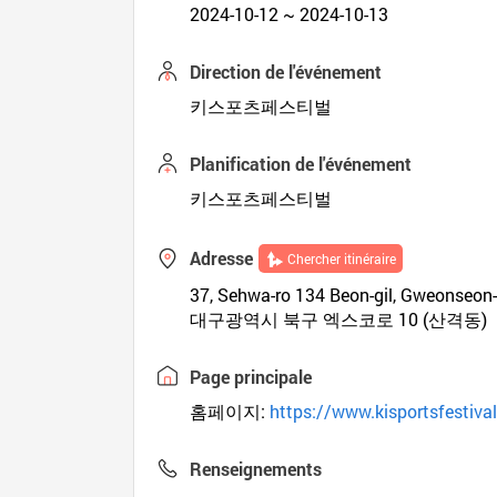
2024-10-12 ~ 2024-10-13
Direction de l'événement
키스포츠페스티벌
Planification de l'événement
키스포츠페스티벌
Adresse
Chercher itinéraire
37, Sehwa-ro 134 Beon-gil, Gweonseon-
대구광역시 북구 엑스코로 10 (산격동)
Page principale
홈페이지:
https://www.kisportsfestiva
Renseignements