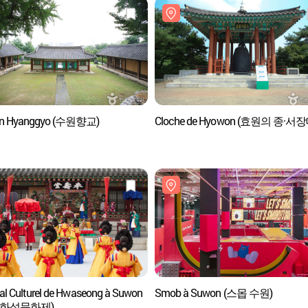
n Hyanggyo (수원향교)
Cloche de Hyowon (효원의 종·서장
val Culturel de Hwaseong à Suwon
Smob à Suwon (스몹 수원)
 화성문화제)