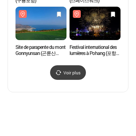
(구룡포항)
(스페이스워크)
(구룡
Site de parapente du mont
Festival international des
Site d
Gonnyunsan (곤륜산
lumières à Pohang (포항
Gonn
활공장)
국제불빛축제)
활공장
Voir plus