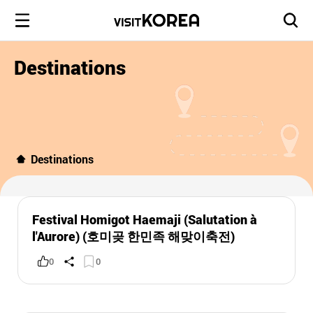
Destinations
Destinations
Festival Homigot Haemaji (Salutation à
l'Aurore) (호미곶 한민족 해맞이축전)
0
0