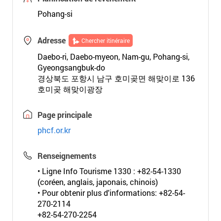
Pohang-si
Adresse
Chercher itinéraire
Daebo-ri, Daebo-myeon, Nam-gu, Pohang-si,
Gyeongsangbuk-do
경상북도 포항시 남구 호미곶면 해맞이로 136
호미곶 해맞이광장
Page principale
phcf.or.kr
Renseignements
• Ligne Info Tourisme 1330 : +82-54-1330
(coréen, anglais, japonais, chinois)
• Pour obtenir plus d'informations: +82-54-
270-2114
+82-54-270-2254