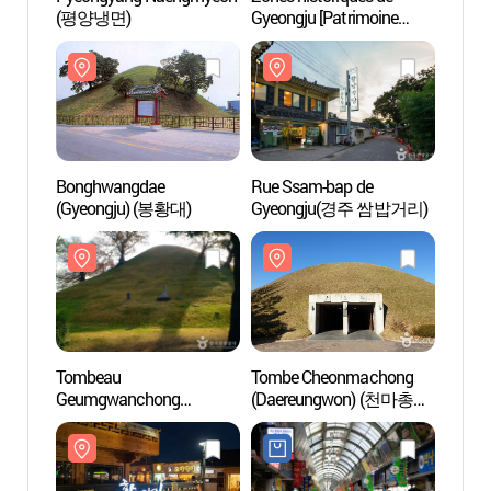
(평양냉면)
Gyeongju [Patrimoine
Gyeong
mondial de l’UNESCO]
mondi
(경주역사유적지구)
(경주
Bonghwangdae
Rue Ssam-bap de
Rue S
(Gyeongju) (봉황대)
Gyeongju(경주 쌈밥거리)
Gyeo
Tombeau
Tombe Cheonmachong
Tomb
Geumgwanchong
(Daereungwon) (천마총
(Dae
(금관총)
(대릉원))
(대릉원