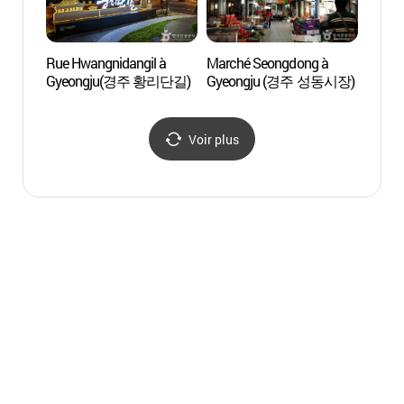
Rue Hwangnidangil à
Marché Seongdong à
Observ
Gyeongju(경주 황리단길)
Gyeongju (경주 성동시장)
Cheom
Gyeo
Voir plus