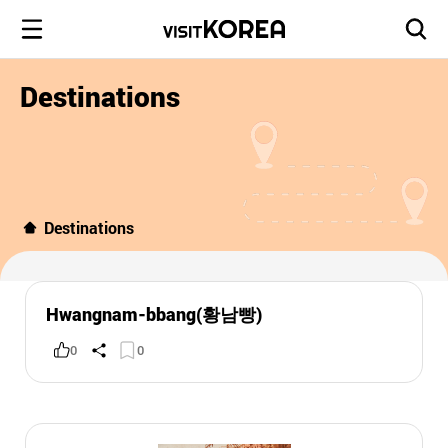
Destinations
Destinations
Hwangnam-bbang(황남빵)
0
0