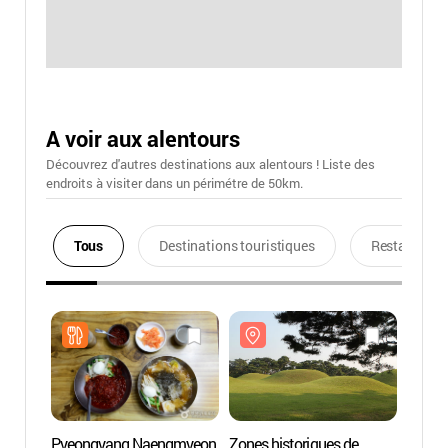
A voir aux alentours
Découvrez d'autres destinations aux alentours ! Liste des
endroits à visiter dans un périmétre de 50km.
Tous
Destinations touristiques
Restaurants
Pyeongyang Naengmyeon
Zones historiques de
Zones 