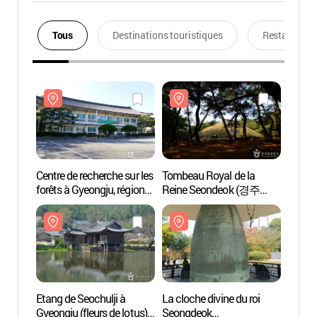
Tous
Destinations touristiques
Restaurants
Centre de recherche sur les
Tombeau Royal de la
Centre
forêts à Gyeongju, région
Reine Seondeok (경주
forêts
Gyeongsangbuk-do
선덕여왕릉)
Gyeon
(경상북도
(경상
산림환경연구원)
산림
Etang de Seochulji à
La cloche divine du roi
Etang 
Gyeongju (fleurs de lotus)
Seongdeok
Gyeong