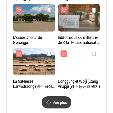
(경주 서출지)
(성덕대왕신종)
(경주
Musée national de
Bibliothèque du millénaire
Musée 
Gyeongju
de Silla - Musée national de
Gyeon
(국립경주박물관)
Gyeongju
(국립
(국립경주박물관
신라천년서고)
La forteresse
Donggung et Wolji (Etang
La for
Banwolseong (경주 월성-
Anapji) (경주 동궁과 월지)
Banw
반월성)
반월성
Voir plus