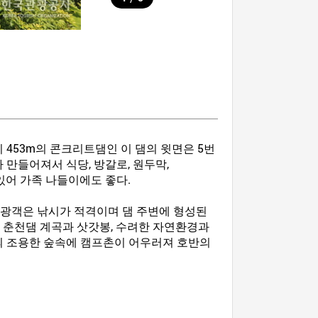
 453m의 콘크리트댐인 이 댐의 윗면은 5번
만들어져서 식당, 방갈로, 원두막,
있어 가족 나들이에도 좋다.
관광객은 낚시가 적격이며 댐 주변에 형성된
또 춘천댐 계곡과 삿갓봉, 수려한 자연환경과
의 조용한 숲속에 캠프촌이 어우러져 호반의