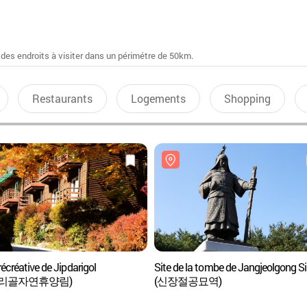
 des endroits à visiter dans un périmétre de 50km.
Restaurants
Logements
Shopping
récréative de Jipdarigol
Site de la tombe de Jangjeolgong S
다리골자연휴양림)
(신장절공묘역)