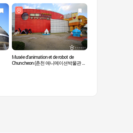
n
Musée d'animation et de robot de
Musée de Makguksu 
Chuncheon (춘천 애니메이션박물관 &
(춘천막국수체험박물
토이로봇관)