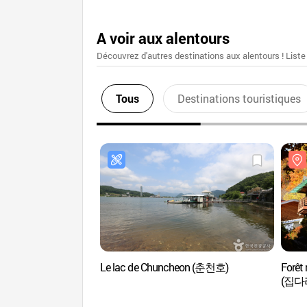
A voir aux alentours
Découvrez d'autres destinations aux alentours ! Liste
Tous
Destinations touristiques
Le lac de Chuncheon (춘천호)
Forêt 
(집