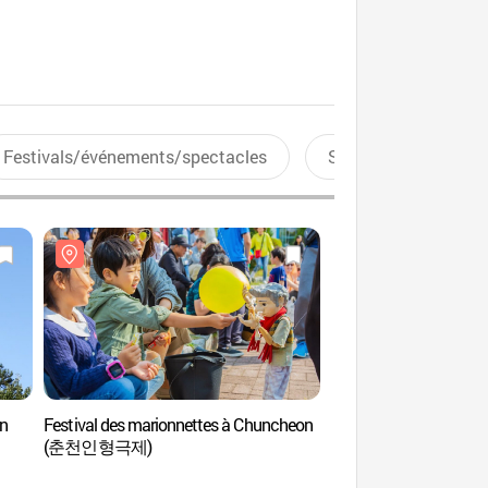
Festivals/événements/spectacles
Sports aquatiques
in
Festival des marionnettes à Chuncheon
Forêt récréative de Ji
(춘천인형극제)
(집다리골자연휴양림