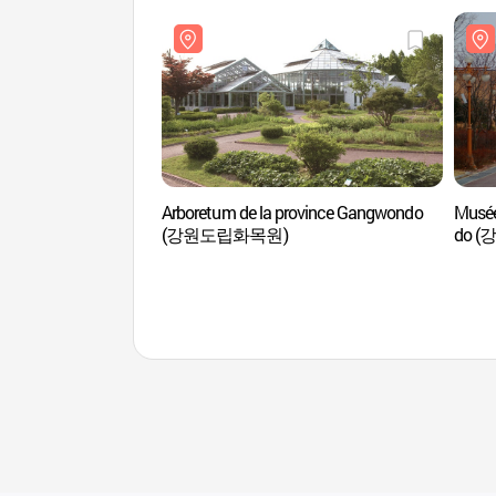
Arboretum de la province Gangwondo
Musée
(강원도립화목원)
do 