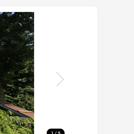
/
1
5