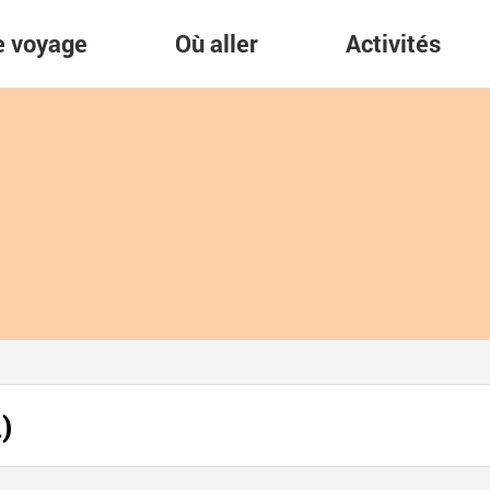
re voyage
Où aller
Activités
)