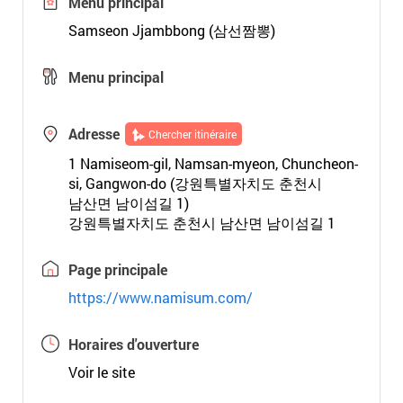
Menu principal
Samseon Jjambbong (삼선짬뽕)
Menu principal
Adresse
Chercher itinéraire
1 Namiseom-gil, Namsan-myeon, Chuncheon-
si, Gangwon-do (강원특별자치도 춘천시
남산면 남이섬길 1)
강원특별자치도 춘천시 남산면 남이섬길 1
Page principale
https://www.namisum.com/
Horaires d'ouverture
Voir le site