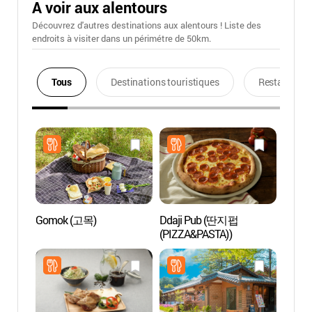
A voir aux alentours
Découvrez d'autres destinations aux alentours ! Liste des
endroits à visiter dans un périmétre de 50km.
Tous
Destinations touristiques
Restaurants
Gomok (고목)
Ddaji Pub (딴지펍
Île N
(PIZZA&PASTA))