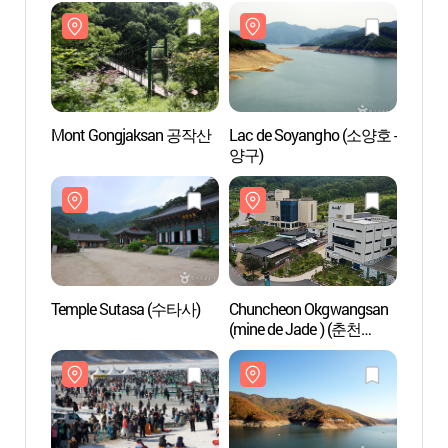
Mont Gongjaksan 공작산
Lac de Soyangho (소양호 -
Mont
양구)
Temple Sutasa (수타사)
Chuncheon Okgwangsan
Templ
(mine de Jade ) (춘천
옥광산)