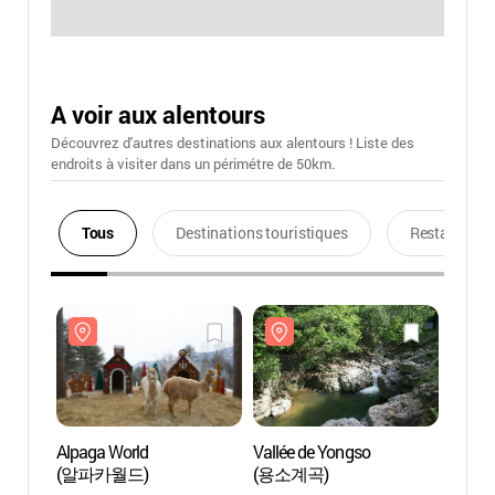
A voir aux alentours
Découvrez d'autres destinations aux alentours ! Liste des
endroits à visiter dans un périmétre de 50km.
Tous
Destinations touristiques
Restaurants
Alpaga World
Vallée de Yongso
Alpag
(알파카월드)
(용소계곡)
(알파