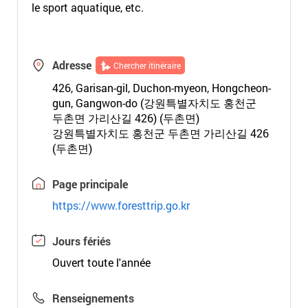
le sport aquatique, etc.
Adresse
Chercher itinéraire
426, Garisan-gil, Duchon-myeon, Hongcheon-
gun, Gangwon-do (강원특별자치도 홍천군
두촌면 가리산길 426) (두촌면)
강원특별자치도 홍천군 두촌면 가리산길 426
(두촌면)
Page principale
https://www.foresttrip.go.kr
Jours fériés
Ouvert toute l'année
Renseignements