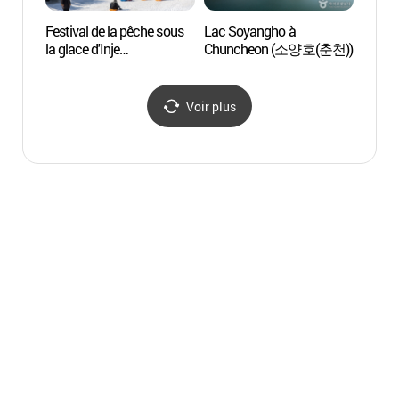
Festival de la pêche sous
Lac Soyangho à
Lac S
la glace d'Inje
Chuncheon (소양호(춘천))
Chun
(인제빙어축제)
Voir plus